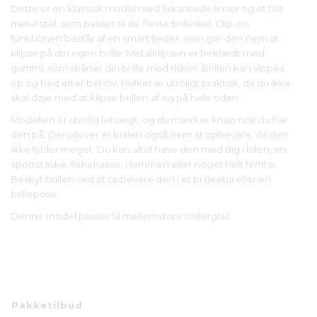
Dette er en klassisk model med firkantede linser og et flot
metal stel, som passer til de fleste brillestel. Clip-on
funktionen består af en smart fjeder, som gør den nem at
klipse på din egen brille. Metalklipsen er beklædt med
gummi, som skåner din brille mod ridser. Brillen kan vippes
op og ned efter behov, hvilket er utroligt praktisk, da du ikke
skal døje med at klipse brillen af og på hele tiden.
Modellen er utrolig letvægt, og du mærker knap nok du har
den på. Derudover er brillen også nem at opbevare, da den
ikke fylder meget. Du kan altid have den med dig i bilen, en
sportstaske, fiskekasse, i lommen eller noget helt femte.
Beskyt brillen ved at opbevare den i et brilleetui eller en
brillepose.
Denne model passer til mellemstore brillerglas.
Pakketilbud