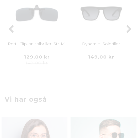
L)
Rott | Clip-on solbriller (Str. M)
Dynamic | Solbriller
129,00 kr
149,00 kr
149,00 kr
Vi har også