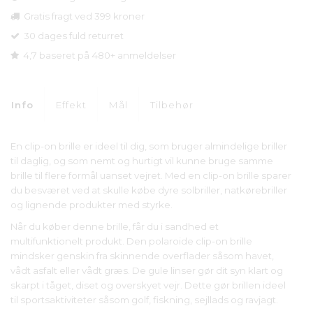
Gratis fragt ved 399 kroner
30 dages fuld returret
4,7 baseret på 480+ anmeldelser
Info
Effekt
Mål
Tilbehør
En clip-on brille er ideel til dig, som bruger almindelige briller
til daglig, og som nemt og hurtigt vil kunne bruge samme
brille til flere formål uanset vejret. Med en clip-on brille sparer
du besværet ved at skulle købe dyre solbriller, natkørebriller
og lignende produkter med styrke.
Når du køber denne brille, får du i sandhed et
multifunktionelt produkt. Den polaroide clip-on brille
mindsker genskin fra skinnende overflader såsom havet,
vådt asfalt eller vådt græs. De gule linser gør dit syn klart og
skarpt i tåget, diset og overskyet vejr. Dette gør brillen ideel
til sportsaktiviteter såsom golf, fiskning, sejllads og ravjagt.