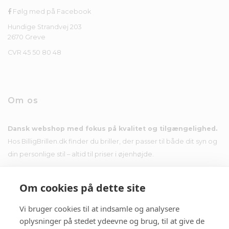
Følg med på Facebook
Hundige Strandvej 203
2670 Greve
CVR 45 50 80 48
Om os
Dansk webshop med fokus på kvalitet og tilgængelighed.
Hos BilligBrillen.dk finder du briller, der passer til både dit syn og
din personlige stil – altid til priser i øjenhøjde.
Om cookies på dette site
Vi bruger cookies til at indsamle og analysere
Nyhedsbrev
oplysninger på stedet ydeevne og brug, til at give de