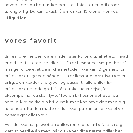
hoved uden du bemærker det. Og til sidst er en brillesnor
utrolig billig. Du kan faktisk få én for kun 10 kroner her hos
BilligBrillen!
Vores favorit:
Brillesnoren er den klare vinder, stærkt forfulgt af et etui, hvad
end du er til hardcase eller filt. En brillesnor har simpelthen så
mange fordele, at de andre metoder ikke kan følge med. En
brillesnor er lige ved hånden. En brillesnor er praktisk. Den er
billig. Den klæder alle typer og passer til alle briller. En
brillesnor er endda god til når du skal ud at rejse, for
eksempel når du skal flyve. Med en brillesnor behøver du
nemlig ikke pakke din brille væk, men kan have den med dig
hele tiden. På den måde er du sikker på, din brille ikke bliver
beskadiget eller væk.
Hvis du ikke har prøvet en brillesnor endnu, anbefaler vi dig
klart at bestille én med, når du køber dine næste briller her