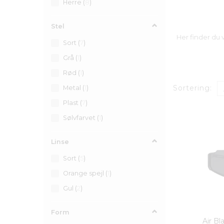
Herre
(
8
)
Stel
Her finder du 
Sort
(
7
)
Grå
(
1
)
Rød
(
1
)
Sortering:
Metal
(
1
)
Plast
(
7
)
Sølvfarvet
(
1
)
Linse
Sort
(
5
)
Orange spejl
(
1
)
Gul
(
2
)
Form
Air Bl