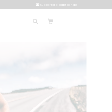
support@billigbrillen.dk