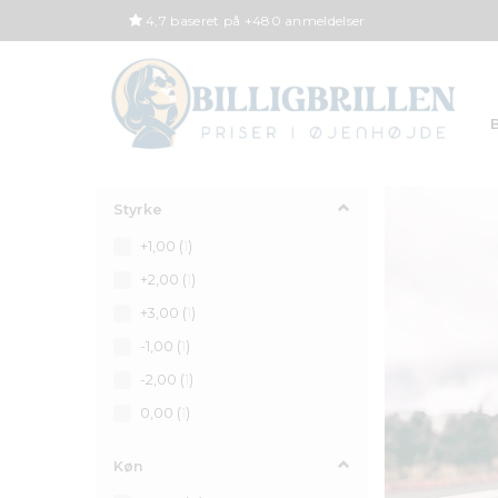
4,7 baseret på +480 anmeldelser
B
Styrke
+1,00
(
1
)
+2,00
(
1
)
+3,00
(
1
)
-1,00
(
1
)
-2,00
(
1
)
0,00
(
1
)
Køn