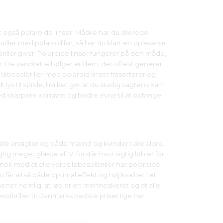
et også polaroide linser. Måske har du allerede
riller med polaroid før, så har du klart en oplevelse
briller giver. Polaroide linser fungerer på den måde,
er. De vandrette bølger er dem, der oftest generer
øbesolbriller med polaroid linser frasorterer og
ys til spilde, hvilket gør at du stadig sagtens kan
ed skarpere kontrast og bedre evne til at opfange
 alle ansigter og både mænd og kvinder i alle aldre.
gtig meget glæde af. Vi forstår hvor vigtig løb er for
nok med at alle vores løbesolbriller har polaroide
får altså både optimal effekt og høj kvalitet i et
ener nemlig, at løb er en menneskeret og at alle
besolbriller til Danmarks bedste priser lige her.