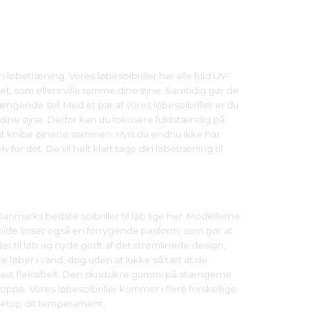
in løbetræning. Vores løbesolbriller har alle fuld UV-
set, som ellers ville ramme dine øjne. Samtidig gør de
hængende sol. Med et par af vores løbesolbriller er du
af dine øjne. Derfor kan du fokusere fuldstændig på
 at knibe øjnene sammen. Hvis du endnu ikke har
 for det. De vil helt klart tage din løbetræning til
 Danmarks bedste solbriller til løb lige her. Modellerne
laroide linser også en forrygende pasform, som gør at
ler til løb og nyde godt af det strømlinede design,
e løber i vand, dog uden at lukke så tæt at de
 tilpast fleksibelt. Den skridsikre gummi på stængerne
hoppe. Vores løbesolbriller kommer i flere forskellige
l netop dit temperament.