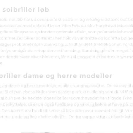
 solbriller løb
olbriller løb har ud over perfekt pasform og virkelig slidstærk kvalit
besolbriller med polaroid linser. Men hvis du ikke har prøvet løbesolb
 og flere får øjnene op for den optimale effekt, som polaroide løbesol
 kommer ind, bliver sorteret i henholdvis vandrette og lodrette bølg
sager problemer som blænding, blandt andet fra refleksioner. Fordi l
tte lys, undgår du netop denne blænding. Samtidig går der meget lidt l
lændende skær bliver blokeret, får du til gengæld et bedre udsyn m
se.
briller dame og herre modeller
ller dame og herre modeller er alle i superhøj kvalitet. De passer til
at få et par løbesolbriller som passer perfekt til dig og som du vil få ri
kal du have de bedste løbesolbriller vi overhovedet kan tilbyde. Ikke 
V-beskyttelse, så er de også holdbare og virkelig lækre at have på. Du 
 Desuden har vi holdt priserne så lave som overhovedet muligt. Vi m
 et par gode og flotte løbesolbriller. Derfor sørger vi for at tilbyde lø