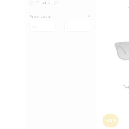
Firkantet
(
8
)
Prisniveau
Dyn
-20%