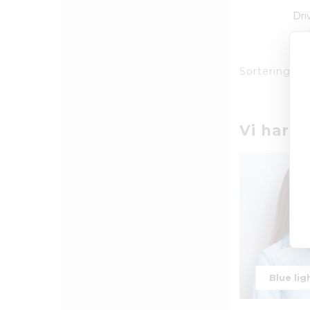
Dri
Sortering:
Vi har o
Blue ligh