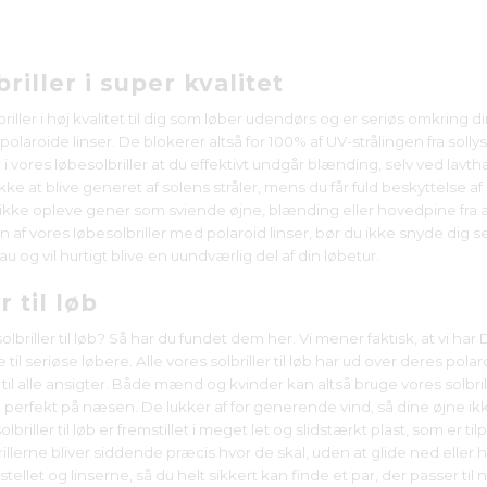
riller i super kvalitet
briller i høj kvalitet til dig som løber udendørs og er seriøs omkring d
olaroide linser. De blokerer altså for 100% af UV-strålingen fra solly
 i vores løbesolbriller at du effektivt undgår blænding, selv ved lavt
ikke at blive generet af solens stråler, mens du får fuld beskyttelse 
 ikke opleve gener som sviende øjne, blænding eller hovedpine fra
 af vores løbesolbriller med polaroid linser, bør du ikke snyde dig selv
 og vil hurtigt blive en uundværlig del af din løbetur.
r til løb
olbriller til løb? Så har du fundet dem her. Vi mener faktisk, at vi har
 til seriøse løbere. Alle vores solbriller til løb har ud over deres po
til alle ansigter. Både mænd og kvinder kan altså bruge vores solbril
perfekt på næsen. De lukker af for generende vind, så dine øjne ikk
lbriller til løb er fremstillet i meget let og slidstærkt plast, som er
rillerne bliver siddende præcis hvor de skal, uden at glide ned eller 
stellet og linserne, så du helt sikkert kan finde et par, der passer ti