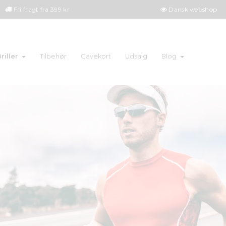
Fri fragt fra 399 kr
Dansk webshop
riller
Tilbehør
Gavekort
Udsalg
Blog