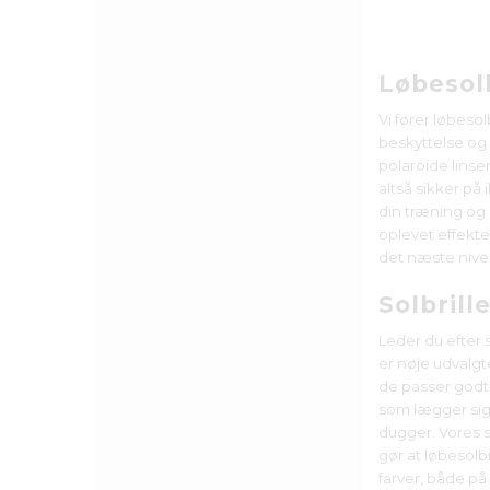
Løbesolb
Vi fører løbesol
beskyttelse og p
polaroide linser
altså sikker på 
din træning og
oplevet effekten
det næste niveau
Solbrille
Leder du efter s
er nøje udvalgte
de passer godt 
som lægger sig 
dugger. Vores so
gør at løbesolb
farver, både på 