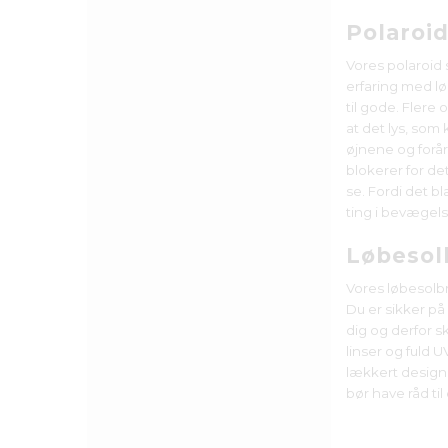
Polaroid
Vores polaroid s
erfaring med lø
til gode. Flere
at det lys, som
øjnene og forår
blokerer for de
se. Fordi det b
ting i bevægel
Løbesol
Vores løbesolbri
Du er sikker på 
dig og derfor s
linser og fuld U
lækkert design.
bør have råd til