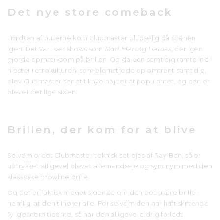
Det nye store comeback
I midten af nullerne kom Clubmaster pludselig på scenen
igen. Det var især shows som
Mad Men
og
Heroes
, der igen
gjorde opmærksom på brillen. Og da den samtidig ramte ind i
hipster retrokulturen, som blomstrede op omtrent samtidig,
blev Clubmaster sendt til nye højder af popularitet, og den er
blevet der lige siden.
Brillen, der kom for at blive
Selvom ordet Clubmaster teknisk set ejes af Ray-Ban, så er
udtrykket alligevel blevet allemandseje og synonym med den
klasssiske browline brille.
Og det er faktisk meget sigende om den populære brille –
nemlig, at den tilhører alle. For selvom den har haft skiftende
ry igennem tiderne, så har den alligevel aldrig forladt