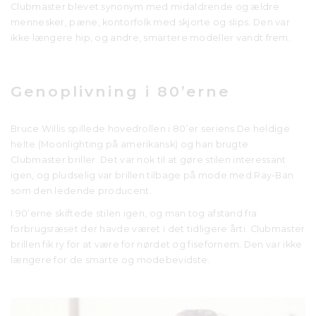
Clubmaster blevet synonym med midaldrende og ældre
mennesker, pæne, kontorfolk med skjorte og slips. Den var
ikke længere hip, og andre, smartere modeller vandt frem.
Genoplivning i 80’erne
Bruce Willis spillede hovedrollen i 80’er seriens De heldige
helte (Moonlighting på amerikansk) og han brugte
Clubmaster briller. Det var nok til at gøre stilen interessant
igen, og pludselig var brillen tilbage på mode med Ray-Ban
som den ledende producent.
I 90’erne skiftede stilen igen, og man tog afstand fra
forbrugsræset der havde været i det tidligere årti. Clubmaster
brillen fik ry for at være for nørdet og fisefornem. Den var ikke
længere for de smarte og modebevidste.