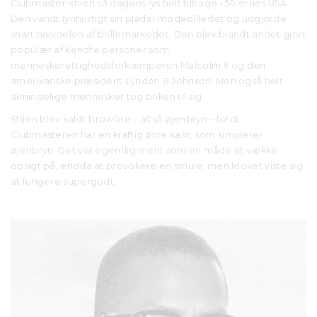
Clubmaster-stilen så dagens lys helt tilbage i 50’ernes USA.
Den vandt lynhurtigt sin plads i modebilledet og udgjorde
snart halvdelen af brillemarkedet. Den blev blandt andet gjort
populær af kendte personer som
menneskerettighedsforkæmperen Malcolm X og den
amerikanske præsident Lyndon B Johnson. Men også helt
almindelige mennesker tog brillen til sig.
Stilen blev kaldt browline – altså øjenbryn – fordi
Clubmasteren har en kraftig øvre kant, som simulerer
øjenbryn. Det var egentlig ment som en måde at vække
opsigt på, endda at provokere en smule, men looket viste sig
at fungere supergodt.