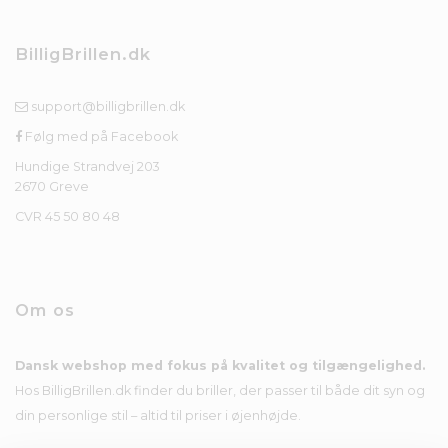
BilligBrillen.dk
support@billigbrillen.dk
Følg med på Facebook
Hundige Strandvej 203
2670 Greve
CVR 45 50 80 48
Om os
Dansk webshop med fokus på kvalitet og tilgængelighed.
Hos BilligBrillen.dk finder du briller, der passer til både dit syn og
din personlige stil – altid til priser i øjenhøjde.