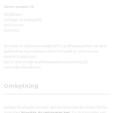
Varen sendes til:
BilligBrillen
Hundige Strandvej 203
2670 Greve
Danmark
Bemærk at vi ikke har mulighed for at afhente pakker sendt til
pakkeshop og modtager derfor kun pakker, som sendes
direkte til adressen.
Det er ikke muligt at aflevere pakker personligt på
ovenstående adresse.
Ombytning
Ønsker du at bytte en vare, skal du returnere den inden for 30
dage (læs
hvordan du returnerer her
). Du skal herefter selv