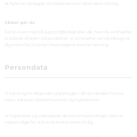
at fejlen er opdaget, vil reklamationen altid være rettidig.
Sådan gør du
Send os en mail på support@billigbrillen.dk, hvor du vedhæfter
et billede af fejlen på produktet. Vi vil herefter vende tilbage til
dig inden for 24 timer i hverdagene med en løsning.
Persondata
Vi har brug for følgende oplysninger, når du handler hos os:
Navn, adresse, telefonnummer og mailadresse.
Vi registrerer og videregiver de personoplysninger, som er
nødvendige for at kunne levere varen til dig.