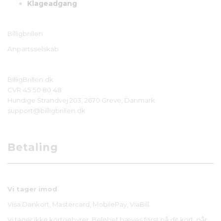
Klageadgang
Billigbrillen
Anpartsselskab
BilligBrillen.dk
CVR 45 50 80 48
Hundige Strandvej 203, 2670 Greve, Danmark
support@billigbrillen.dk
Betaling
Vi tager imod
Visa Dankort, Mastercard, MobilePay, ViaBill.
Vi tager ikke kortgebyrer. Beløbet hæves først på dit kort, når