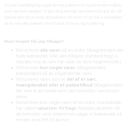
Du kan selvfølgelig også sende pakken til os på anden måde,
som du selv vælger. Vi gør dog venligt opmærksom på, at i så
fald er det
dit ansvar, at pakken når frem til os
. Så vi anbefaler,
at du sender pakken med track & trace og forsikring.
Hvor meget får jeg tilbage?
Returneres
alle varer
på en ordre, tilbagebetales det
fulde købsbeløb (inkl. den billigste standard fragt vi
tilbyder, hvis du selv har valgt en dyre fragtmetode.)
Returneres
kun nogle varer
, tilbagebetales
købsbeløbet på de pågældende varer.
Returneres varer som er
del af et sæt,
mængderabat eller et pakketilbud
tilbagebetales
der ned til det beløb som den beholdte vare koster
alene.
Returneres kun nogle varer af en ordre, hvis købsløb
har udløst
rabatten: fri fragt
, frafalder rabatten når
de beholdte varer tilsammen udgør et købsbeløb på
mindre end 399,00 kroner.