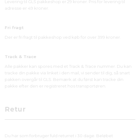
Levering til GLS pakkeshop er 29 kroner. Pris for levering til
adresse er 49 kroner.
Fri fragt
Der er fri fragt til pakkeshop ved køb for over 399 kroner.
Track & Trace
Alle pakker kan spores med et Track & Trace nummer. Du kan
tracke din pakke via linket i den mail, vi sender til dig, så snart
pakken overgår til GLS. Bemærk at du først kan tracke din
pakke efter den er registreret hos transportøren.
Retur
Du har som forbruger fuld returret i 30 dage. Beløbet