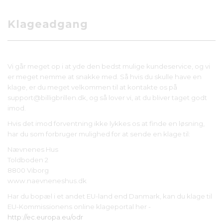
Klageadgang
Vi går meget op i at yde den bedst mulige kundeservice, og vi
er meget nemme at snakke med. Så hvis du skulle have en
klage, er du meget velkommen til at kontakte os på
support@billigbrillen.dk, og så lover vi, at du bliver taget godt
imod.
Hvis det imod forventning ikke lykkes os at finde en løsning,
har du som forbruger mulighed for at sende en klage til:
Nævnenes Hus
Toldboden 2
8800 Viborg
www.naevneneshus.dk
Har du bopæl i et andet EU-land end Danmark, kan du klage til
EU-Kommissionens online klageportal her -
http://ec.europa.eu/odr