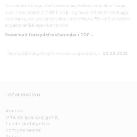
For at kunne klage, skal varen eller ydelsen, som du vil klage
over, have kostet mindst 1.100 kr. og højst 100.00 kr. For klager
over tøj og sko skal prisen dog være mindst 750 kr. Det koster
et gebyr at få klagen behandlet.
Download fortrydelsesformular i PDF
↓
Handelsbetingelserne er senest opdateret d.
02.06.2025
Information
Kontakt
Ofte stillede spørgsmål
Handelsbetingelser
Fortrydelsesret
Retur