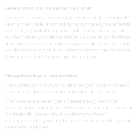
Varens stand, når du sender den retur
Hvis varen har mistet værdi, og det skyldes at du har brugt den
på en anden måde, end hvad der var nødvendigt for at fastslå
varens art, egenskaber og den måde, den fungerer, kan du
kun få en del af købsbeløbet tilbage. Beløbet du kan få tilbage
afhænger af varens handelsmæssige værdi, og i visse tilfælde
kan det betyde, at du kun kan få fragtomkostningerne tilbage.
Send gerne varen tilbage i original emballage.
Tilbagebetaling af købsbeløbet
Hvis du fortryder dit køb, får du dine penge tilbage. Hvis varen
er værdiforringet, fratrækker vi det beløb, du hæfter for.
Vi refunderer alle betalinger modtaget fra dig, herunder
leveringsomkostninger, senest 14 dage fra den dag, hvor vi har
modtaget din besked om, at du vil fortryde aftalen.
Vi tilbagefører pengene med samme betalingsmiddel, som du
benyttede ved købet.