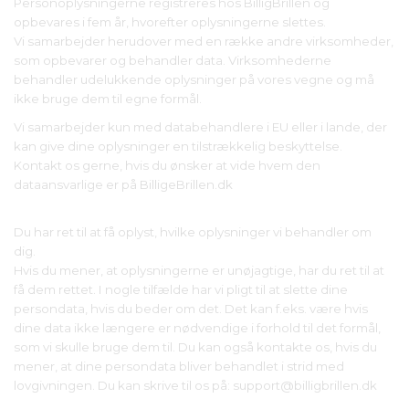
Personoplysningerne registreres hos BilligBrillen og
opbevares i fem år, hvorefter oplysningerne slettes.
Vi samarbejder herudover med en række andre virksomheder,
som opbevarer og behandler data. Virksomhederne
behandler udelukkende oplysninger på vores vegne og må
ikke bruge dem til egne formål.
Vi samarbejder kun med databehandlere i EU eller i lande, der
kan give dine oplysninger en tilstrækkelig beskyttelse.
Kontakt os gerne, hvis du ønsker at vide hvem den
dataansvarlige er på BilligeBrillen.dk
Du har ret til at få oplyst, hvilke oplysninger vi behandler om
dig.
Hvis du mener, at oplysningerne er unøjagtige, har du ret til at
få dem rettet. I nogle tilfælde har vi pligt til at slette dine
persondata, hvis du beder om det. Det kan f.eks. være hvis
dine data ikke længere er nødvendige i forhold til det formål,
som vi skulle bruge dem til. Du kan også kontakte os, hvis du
mener, at dine persondata bliver behandlet i strid med
lovgivningen. Du kan skrive til os på: support@billigbrillen.dk