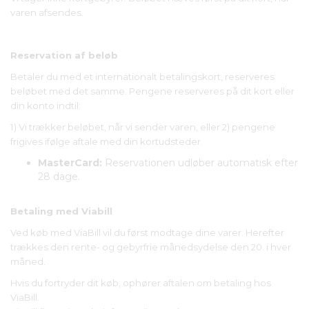
varen afsendes.
Reservation af beløb
Betaler du med et internationalt betalingskort, reserveres
beløbet med det samme. Pengene reserveres på dit kort eller
din konto indtil:
1) Vi trækker beløbet, når vi sender varen, eller 2) pengene
frigives ifølge aftale med din kortudsteder.
MasterCard:
Reservationen udløber automatisk efter
28 dage.
Betaling med Viabill
Ved køb med ViaBill vil du først modtage dine varer. Herefter
trækkes den rente- og gebyrfrie månedsydelse den 20. i hver
måned.
Hvis du fortryder dit køb, ophører aftalen om betaling hos
ViaBill.