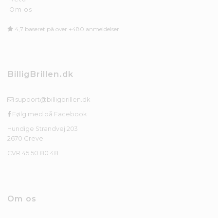
Om os
4,7 baseret på over +480 anmeldelser
BilligBrillen.dk
support@billigbrillen.dk
Følg med på Facebook
Hundige Strandvej 203
2670 Greve
CVR 45 50 80 48
Om os