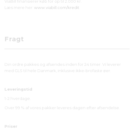
ViaBill finansierer køb for op til 2.000 kr.
Læs mere her:
www.viabill.com/kredit
Fragt
Din ordre pakkes og afsendes inden for 24 timer.
Vi leverer
med GLS til hele Danmark, inklusive ikke-brofaste øer.
Leveringstid
1-2 hverdage.
Over 99 % af vores pakker leveres dagen efter afsendelse.
Priser