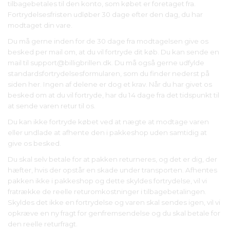
tilbagebetales til den konto, som købet er foretaget fra.
Fortrydelsesfristen udløber 30 dage efter den dag, du har
modtaget din vare.
Du må gerne inden for de 30 dage fra modtagelsen give os
besked per mail om, at du vil fortryde dit køb. Du kan sende en
mail til support@billigbrillen.dk. Du må også gerne udfylde
standardsfortrydelsesformularen, som du finder nederst på
siden her. Ingen af delene er dog et krav. Når du har givet os
besked om at du vil fortryde, har du 14 dage fra det tidspunkt til
at sende varen retur til os.
Du kan ikke fortryde købet ved at nægte at modtage varen
eller undlade at afhente den i pakkeshop uden samtidig at
give os besked.
Du skal selv betale for at pakken returneres, og det er dig, der
hæfter, hvis der opstår en skade under transporten. Afhentes
pakken ikke i pakkeshop og dette skyldes fortrydelse, vil vi
fratrække de reelle returomkostninger i tilbagebetalingen.
Skyldes det ikke en fortrydelse og varen skal sendes igen, vil vi
opkræve en ny fragt for genfremsendelse og du skal betale for
den reelle returfragt.