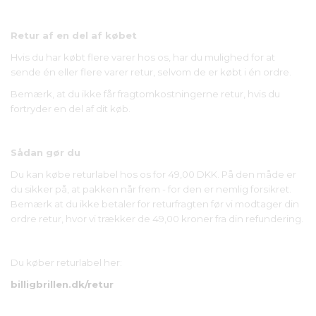
Retur af en del af købet
Hvis du har købt flere varer hos os, har du mulighed for at
sende én eller flere varer retur, selvom de er købt i én ordre.
Bemærk, at du ikke får fragtomkostningerne retur, hvis du
fortryder en del af dit køb.
Sådan gør du
Du kan købe returlabel hos os for 49,00 DKK. På den måde er
du sikker på, at pakken når frem - for den er nemlig forsikret.
Bemærk at du ikke betaler for returfragten før vi modtager din
ordre retur, hvor vi trækker de 49,00 kroner fra din refundering.
Du køber returlabel her:
billigbrillen.dk/retur