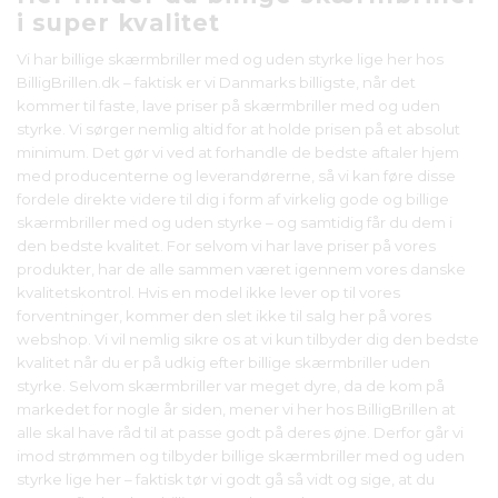
i super kvalitet
Vi har billige skærmbriller med og uden styrke lige her hos
BilligBrillen.dk – faktisk er vi Danmarks billigste, når det
kommer til faste, lave priser på skærmbriller med og uden
styrke. Vi sørger nemlig altid for at holde prisen på et absolut
minimum. Det gør vi ved at forhandle de bedste aftaler hjem
med producenterne og leverandørerne, så vi kan føre disse
fordele direkte videre til dig i form af virkelig gode og billige
skærmbriller med og uden styrke – og samtidig får du dem i
den bedste kvalitet. For selvom vi har lave priser på vores
produkter, har de alle sammen været igennem vores danske
kvalitetskontrol. Hvis en model ikke lever op til vores
forventninger, kommer den slet ikke til salg her på vores
webshop. Vi vil nemlig sikre os at vi kun tilbyder dig den bedste
kvalitet når du er på udkig efter billige skærmbriller uden
styrke. Selvom skærmbriller var meget dyre, da de kom på
markedet for nogle år siden, mener vi her hos BilligBrillen at
alle skal have råd til at passe godt på deres øjne. Derfor går vi
imod strømmen og tilbyder billige skærmbriller med og uden
styrke lige her – faktisk tør vi godt gå så vidt og sige, at du