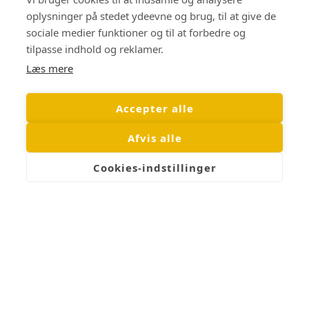
Følg med på Facebook
oplysninger på stedet ydeevne og brug, til at give de
Hundige Strandvej 203
sociale medier funktioner og til at forbedre og
2670 Greve
tilpasse indhold og reklamer.
CVR 45 50 80 48
Læs mere
Accepter alle
Om os
Afvis alle
Cookies-indstillinger
Dansk webshop med fokus på kvalitet og tilgængelighed.
Hos BilligBrillen.dk finder du briller, der passer til både dit syn og
din personlige stil – altid til priser i øjenhøjde.
Nyhedsbrev