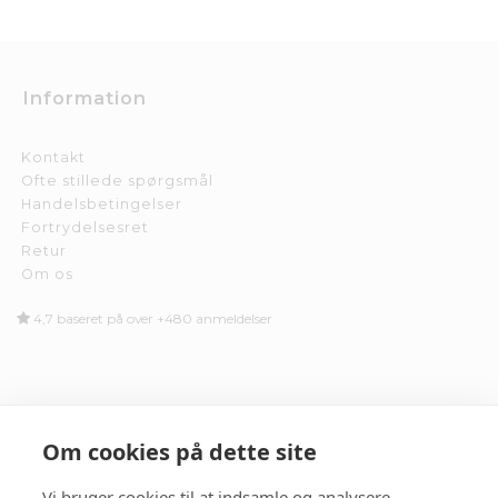
Information
Kontakt
Ofte stillede spørgsmål
Handelsbetingelser
Fortrydelsesret
Retur
Om os
4,7 baseret på over +480 anmeldelser
BilligBrillen.dk
Om cookies på dette site
support@billigbrillen.dk
Vi bruger cookies til at indsamle og analysere