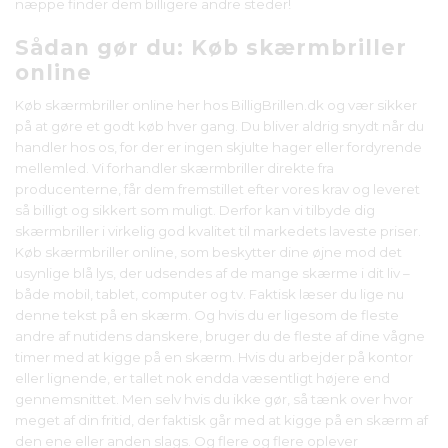
næppe finder dem billigere andre steder!
Sådan gør du: Køb skærmbriller
online
Køb skærmbriller online her hos BilligBrillen.dk og vær sikker
på at gøre et godt køb hver gang. Du bliver aldrig snydt når du
handler hos os, for der er ingen skjulte hager eller fordyrende
mellemled. Vi forhandler skærmbriller direkte fra
producenterne, får dem fremstillet efter vores krav og leveret
så billigt og sikkert som muligt. Derfor kan vi tilbyde dig
skærmbriller i virkelig god kvalitet til markedets laveste priser.
Køb skærmbriller online, som beskytter dine øjne mod det
usynlige blå lys, der udsendes af de mange skærme i dit liv –
både mobil, tablet, computer og tv. Faktisk læser du lige nu
denne tekst på en skærm. Og hvis du er ligesom de fleste
andre af nutidens danskere, bruger du de fleste af dine vågne
timer med at kigge på en skærm. Hvis du arbejder på kontor
eller lignende, er tallet nok endda væsentligt højere end
gennemsnittet. Men selv hvis du ikke gør, så tænk over hvor
meget af din fritid, der faktisk går med at kigge på en skærm af
den ene eller anden slags. Og flere og flere oplever