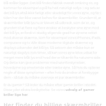
blå stråler ligger. Det blå findes faktisk overalt omkring os, og
kommer for eksempel også fra helt naturligt sollys. I sig selv er
det blå lys altså ikke farligt eller skadeligt for vores øjne, og før i
tiden har der ikke været behov for skærmbriller. Grunden til, at
skærmbriller blåt lys nu er blevet så udbredt, som de er, og
grunden til at flere og flere ønsker at beskytte sine øjne mod
det blå lys, er fordi vi i stadig stigende grad har øjnene rettet
mod diverse skærme, som for eksempel vores iPhones, iPads,
computere og tv. Alle disse moderne digitale skærme og
displays udsender det blå lys. Så selvom der måske kun er
naturligt dagslys i tolv timer, så kan vores øjne blive udsat for
meget mere blåt lys end hvad der er tiltænkt fra naturens side.
Og dette kan give problemer med søvnforstyrrelser,
hovedpine og smertende eller trætte øjne. Så hvis du oplever
nogle af disse symptomer – eller hvis du ønsker at forebygge
dem – så bør du måske overveje et par skærmbriller.
Er du gamer? Så leder du måske efter gamer briller i stedet.
Disse yder ekstra beskyttelse. Se vores
udvalg af gamer
briller lige her
.
Her finder du billige skærmbriller