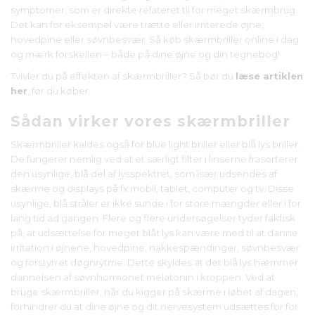
symptomer, som er direkte relateret til for meget skærmbrug.
Det kan for eksempel være trætte eller irriterede øjne,
hovedpine eller søvnbesvær. Så køb skærmbriller online i dag
og mærk forskellen – både på dine øjne og din tegnebog!
Tvivler du på effekten af skærmbriller? Så bør du
læse artiklen
her
, før du køber.
Sådan virker vores skærmbriller
Skærmbriller kaldes også for blue light briller eller blå lys briller.
De fungerer nemlig ved at et særligt filter i linserne frasorterer
den usynlige, blå del af lysspektret, som især udsendes af
skærme og displays på fx mobil, tablet, computer og tv. Disse
usynlige, blå stråler er ikke sunde i for store mængder eller i for
lang tid ad gangen. Flere og flere undersøgelser tyder faktisk
på, at udsættelse for meget blåt lys kan være med til at danne
irritation i øjnene, hovedpine, nakkespændinger, søvnbesvær
og forstyrret døgnrytme. Dette skyldes at det blå lys hæmmer
dannelsen af søvnhormonet melatonin i kroppen. Ved at
bruge skærmbriller, når du kigger på skærme i løbet af dagen,
forhindrer du at dine øjne og dit nervesystem udsættes for for