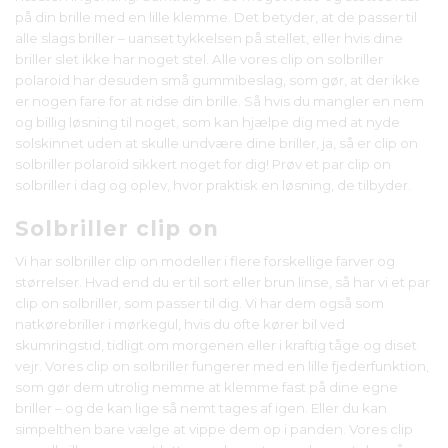
på din brille med en lille klemme. Det betyder, at de passer til
alle slags briller – uanset tykkelsen på stellet, eller hvis dine
briller slet ikke har noget stel. Alle vores clip on solbriller
polaroid har desuden små gummibeslag, som gør, at der ikke
er nogen fare for at ridse din brille. Så hvis du mangler en nem
og billig løsning til noget, som kan hjælpe dig med at nyde
solskinnet uden at skulle undvære dine briller, ja, så er clip on
solbriller polaroid sikkert noget for dig! Prøv et par clip on
solbriller i dag og oplev, hvor praktisk en løsning, de tilbyder.
Solbriller clip on
Vi har solbriller clip on modeller i flere forskellige farver og
størrelser. Hvad end du er til sort eller brun linse, så har vi et par
clip on solbriller, som passer til dig. Vi har dem også som
natkørebriller i mørkegul, hvis du ofte kører bil ved
skumringstid, tidligt om morgenen eller i kraftig tåge og diset
vejr. Vores clip on solbriller fungerer med en lille fjederfunktion,
som gør dem utrolig nemme at klemme fast på dine egne
briller – og de kan lige så nemt tages af igen. Eller du kan
simpelthen bare vælge at vippe dem op i panden. Vores clip