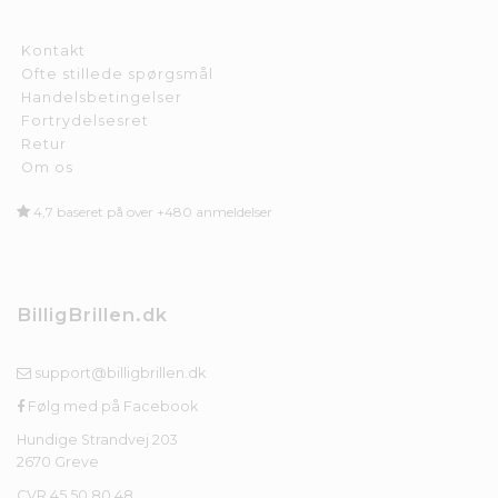
Kontakt
Ofte stillede spørgsmål
Handelsbetingelser
Fortrydelsesret
Retur
Om os
4,7 baseret på over +480 anmeldelser
BilligBrillen.dk
support@billigbrillen.dk
Følg med på Facebook
Hundige Strandvej 203
2670 Greve
CVR 45 50 80 48