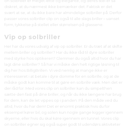
on solbriller er meget lette og elegante, og deres stel er så
diskret, at du nærmest ikke bemærker det. Faktisk er det
svært at se, at du ikke bare har almindelige solbriller på. Derfor
passer vores solbriller clip on også til alle slags briller – uanset
form, tykkelse på stellet eller størrelsen på glassene.
Vip op solbriller
Her har du vores udvalg af vip op solbriller. Er du træt af at skifte
mellem briller og solbriller? Har du ikke råd til dyre solbriller
med styrke hos optikeren? Glemmer du også altid hvor du har
lagt dine solbriller? Så har vi måske den helt rigtige løsning til
dig her hos BilligBrillen. Vi ved nemlig at mange ikke er
interesseret i at betale i dyre domme for en solbrille, og at de
måske godt kan komme til at gøre en solbrille væk. Men det er
der råd for. Med vores clip on solbriller kan du simpelthen
sætte den fast på dine briller, og når du ikke længere har brug
for dem, kan de let vippes op i panden. På den måde ved du
altid, hvor du har dem! Det er enormt praktisk hvis du for
eksempel kører bil, og solen kun nogle gange kigger igennem
skyerne, eller hvis du skal køre igennem en tunnel. Vores clip
on solbriller egner sig også super godt til udendørs aktiviteter