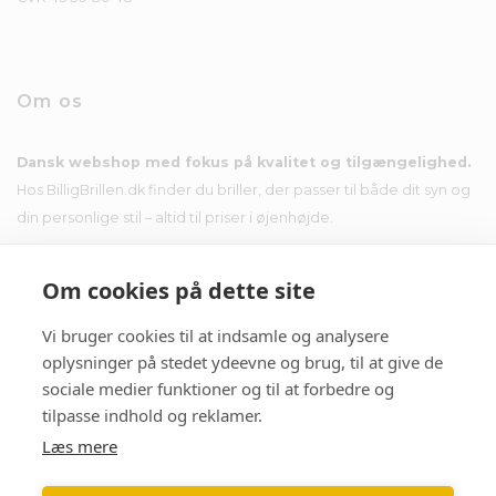
Om os
Dansk webshop med fokus på kvalitet og tilgængelighed.
Hos BilligBrillen.dk finder du briller, der passer til både dit syn og
din personlige stil – altid til priser i øjenhøjde.
Om cookies på dette site
Vi bruger cookies til at indsamle og analysere
Nyhedsbrev
oplysninger på stedet ydeevne og brug, til at give de
sociale medier funktioner og til at forbedre og
Tilmeld dig nyhedsbrevet og få tilbud i din indbakke.
tilpasse indhold og reklamer.
Læs mere