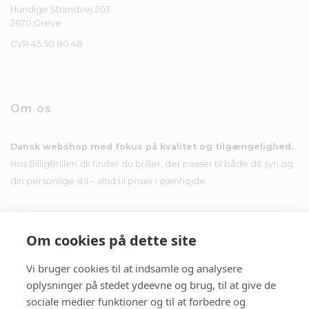
Hundige Strandvej 203
2670 Greve
CVR 45 50 80 48
Om os
Dansk webshop med fokus på kvalitet og tilgængelighed.
Hos BilligBrillen.dk finder du briller, der passer til både dit syn og
din personlige stil – altid til priser i øjenhøjde.
Om cookies på dette site
Nyhedsbrev
Vi bruger cookies til at indsamle og analysere
oplysninger på stedet ydeevne og brug, til at give de
sociale medier funktioner og til at forbedre og
Tilmeld dig nyhedsbrevet og få tilbud i din indbakke.