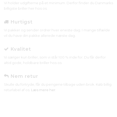
Vi holder udgifterne på et minimum. Derfor finder du Danmarks
billigste briller her hos os.
Hurtigst
Vi pakker og sender ordrer hver eneste dag. I mange tilfælde
vil du have din pakke allerede næste dag.
Kvalitet
Vi sælger kun briller, som vi står 100 % inde for. Du får derfor
altid gode, holdbare briller hos os.
Nem retur
Skulle du fortryde, får du pengene tilbage uden brok. Køb billig
returlabel af os.
Læs mere her
.