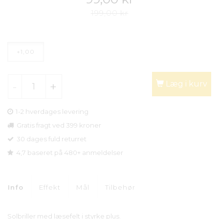
199,00 kr
+1,00
Læg i kurv
1-2 hverdages levering
Gratis fragt ved 399 kroner
30 dages fuld returret
4,7 baseret på 480+ anmeldelser
Info
Effekt
Mål
Tilbehør
Solbriller med læsefelt i styrke plus.