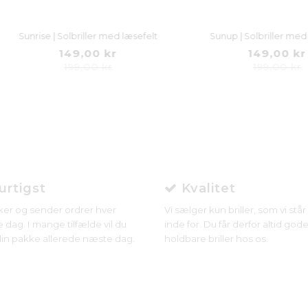
nrise | Solbriller med læsefelt
Sunup | Solbriller med læsefe
149,00 kr
149,00 kr
199,00 kr
199,00 kr
rtigst
Kvalitet
ker og sender ordrer hver
Vi sælger kun briller, som vi stå
 dag. I mange tilfælde vil du
inde for. Du får derfor altid gode
in pakke allerede næste dag.
holdbare briller hos os.