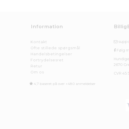
Information
Billig
suppo
Kontakt
Ofte stillede spørgsmål
Følg 
Handelsbetingelser
Hundige
Fortrydelsesret
2670 Gr
Retur
Om os
CVR 45 
4,7 baseret på over +480 anmeldelser