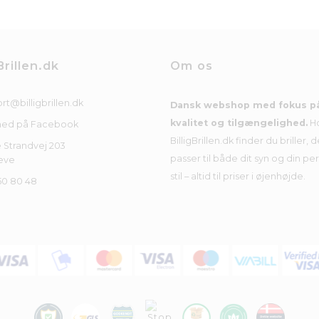
Brillen.dk
Om os
rt@billigbrillen.dk
Dansk webshop med fokus p
kvalitet og tilgængelighed.
H
med på Facebook
BilligBrillen.dk finder du briller, d
 Strandvej 203
passer til både dit syn og din pe
eve
stil – altid til priser i øjenhøjde.
50 80 48