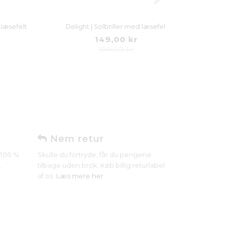
lt
Delight | Solbriller med læsefelt
149,00 kr
199,00 kr
Nem retur
r 100 %
Skulle du fortryde, får du pengene
,
tilbage uden brok. Køb billig returlabel
af os.
Læs mere her
.