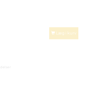
Læg i kurv
delser