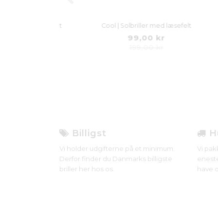
r med læsefelt
Cool | Solbriller med læsefelt
Su
 kr
99,00 kr
199,00 kr
Billigst
Hu
Vi holder udgifterne på et minimum.
Vi pak
Derfor finder du Danmarks billigste
eneste
briller her hos os.
have d