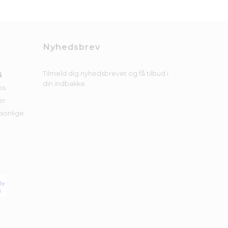
Nyhedsbrev
Tilmeld dig nyhedsbrevet og få tilbud i
å
din indbakke.
os
er
rsonlige