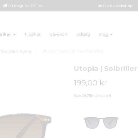
Fri fragt fra 399 kr
Dansk webshop
riller
Tilbehør
Gavekort
Udsalg
Blog
riller med styrke
Utopia | Solbriller med læsefelt
Utopia | Solbrill
199,00 kr