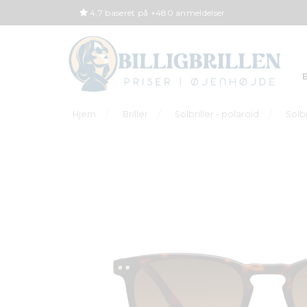
4,7 baseret på +480 anmeldelser
B
Hjem
Briller
Solbriller - polaroid
Solb