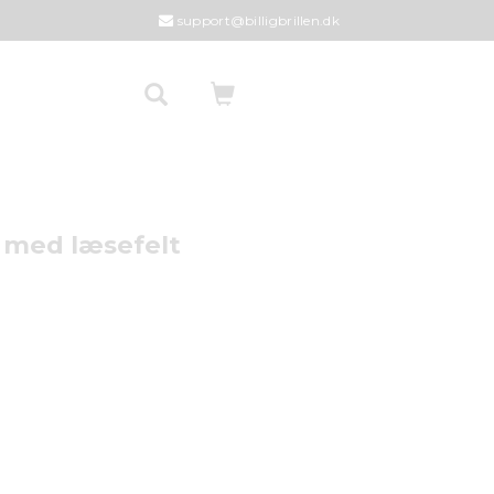
support@billigbrillen.dk
er med læsefelt