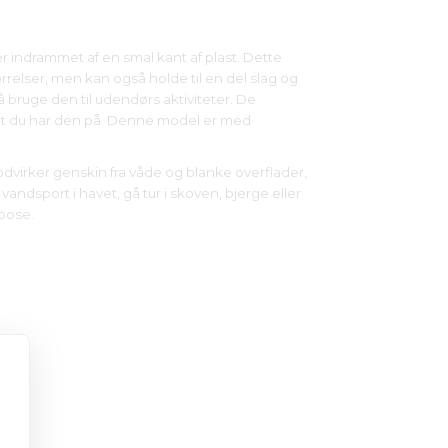
nser indrammet af en smal kant af plast. Dette
tørrelser, men kan også holde til en del slag og
å bruge den til udendørs aktiviteter. De
, at du har den på. Denne model er med
modvirker genskin fra våde og blanke overflader,
vandsport i havet, gå tur i skoven, bjerge eller
epose.