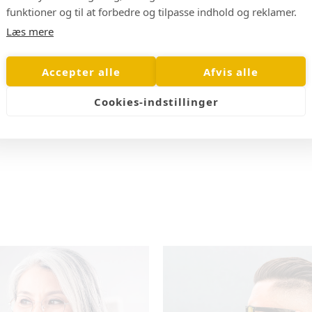
funktioner og til at forbedre og tilpasse indhold og reklamer.
Læs mere
Accepter alle
Afvis alle
Ancho | Solbriller
Thunder | Solbriller
Cookies-indstillinger
199,00 kr
199,00 kr
499,00 kr
499,00 kr