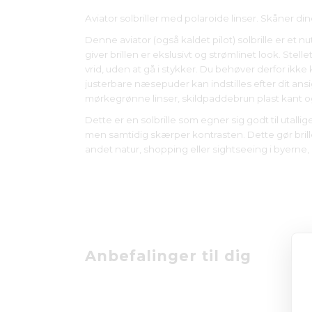
Aviator solbriller med polaroide linser. Skåner d
Denne aviator (også kaldet pilot) solbrille er et nu
giver brillen er ekslusivt og strømlinet look. Stell
vrid, uden at gå i stykker. Du behøver derfor ikke
justerbare næsepuder kan indstilles efter dit ans
mørkegrønne linser, skildpaddebrun plast kant og
Dette er en solbrille som egner sig godt til utall
men samtidig skærper kontrasten. Dette gør brillen
andet natur, shopping eller sightseeing i byerne, 
Anbefalinger til dig