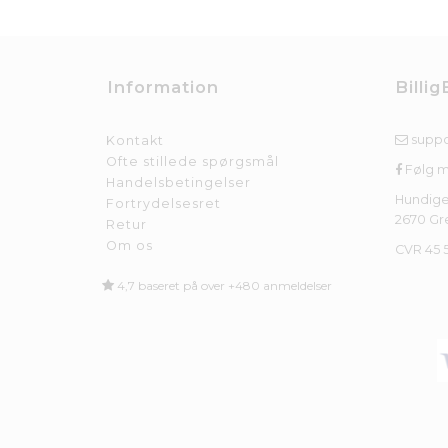
Information
Billig
suppo
Kontakt
Ofte stillede spørgsmål
Følg 
Handelsbetingelser
Hundige
Fortrydelsesret
2670 Gr
Retur
Om os
CVR 45 
4,7 baseret på over +480 anmeldelser