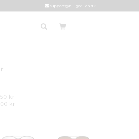
support@billigbrillen.dk
er
,50 kr
,00 kr