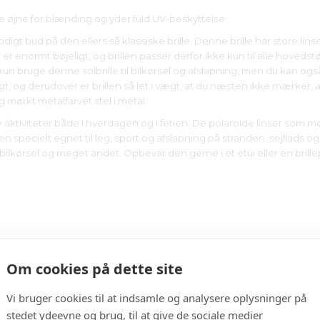
ine øjne for blænding og yder fuld UV-beskyttelse
tidigt bud på den ellers så klassiske brille. Denne brille har store li
et er enormt bøjeligt, og brillen passer derfor ikke kun til alle hoveds
 kun bruge denne solbrille til bilkørsel og afslapning, men du kan ogs
igt, og derudover er brillen så let i vægt, at du næsten ikke mærker
 mørkt metalfarvet stel i metal.
ige aktiviteter både i hverdagen og i ferien. De polaroide linser som 
 specielt egnet til leg, sport og afslapning på stranden, sejllads og 
bilkørsel og meget andet. Opbevar den gerne i et etui eller en brill
Om cookies på dette site
Vi bruger cookies til at indsamle og analysere oplysninger på
stedet ydeevne og brug, til at give de sociale medier