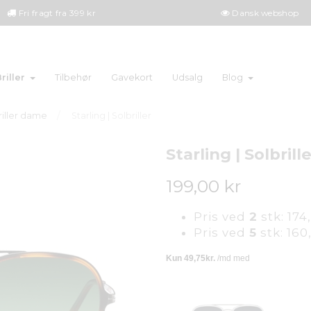
Fri fragt fra 399 kr
Dansk webshop
riller
Tilbehør
Gavekort
Udsalg
Blog
riller dame
Starling | Solbriller
Starling | Solbrill
199,00 kr
Pris ved
2
stk:
174
Pris ved
5
stk:
160