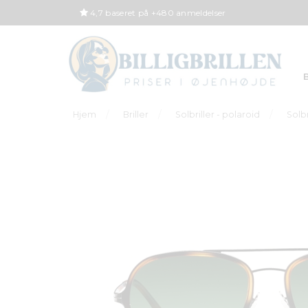
4,7 baseret på +480 anmeldelser
B
Hjem
Briller
Solbriller - polaroid
Solb