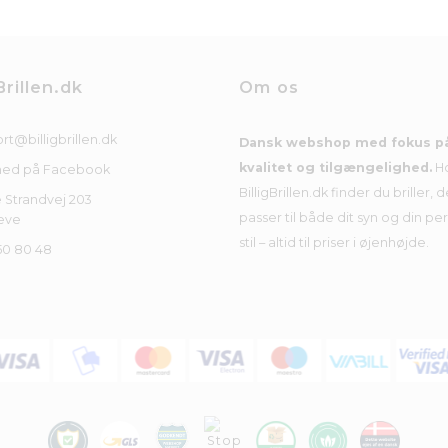
Brillen.dk
Om os
rt@billigbrillen.dk
Dansk webshop med fokus p
kvalitet og tilgængelighed.
H
med på Facebook
BilligBrillen.dk finder du briller, d
 Strandvej 203
passer til både dit syn og din pe
eve
stil – altid til priser i øjenhøjde.
50 80 48