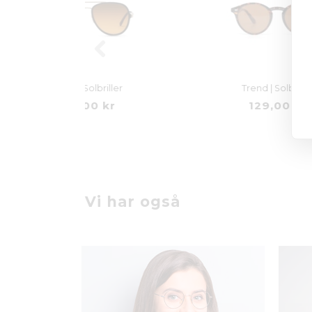
briller
Trend | Solbriller
 kr
129,00 kr
Vi har også