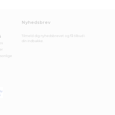
Nyhedsbrev
Tilmeld dig nyhedsbrevet og få tilbud i
å
din indbakke.
os
er
rsonlige