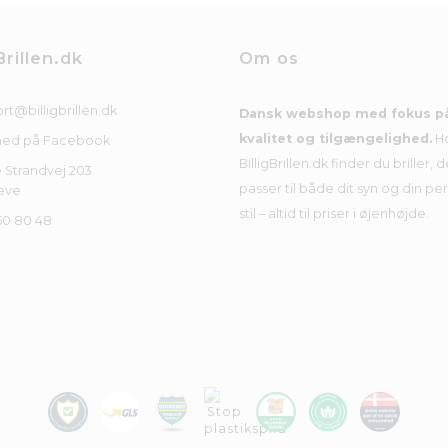
Brillen.dk
Om os
rt@billigbrillen.dk
Dansk webshop med fokus p
kvalitet og tilgængelighed.
H
med på Facebook
BilligBrillen.dk finder du briller, d
 Strandvej 203
passer til både dit syn og din pe
eve
stil – altid til priser i øjenhøjde.
50 80 48