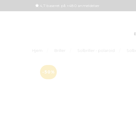
4,7 baseret på +480 anmeldelser
B
Hjem
Briller
Solbriller - polaroid
Solb
-50%