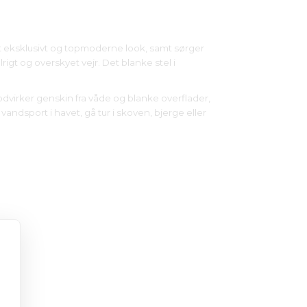
n et eksklusivt og topmoderne look, samt sørger
rigt og overskyet vejr. Det blanke stel i
modvirker genskin fra våde og blanke overflader,
vandsport i havet, gå tur i skoven, bjerge eller