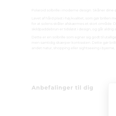
Polaroid solbrille i moderne design. Skåner dine 
Lavet af hård plast i høj kvalitet, som gør brillen
for at solens stråler afskærmes et stort område. De
skildpaddebrun er tidsløst i design, og går aldrig
Dette er en solbrille som egner sig godt til utall
men samtidig skærper kontrasten. Dette gør brillen
andet natur, shopping eller sightseeing i byerne,
Anbefalinger til dig