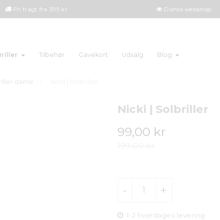
Fri fragt fra 399 kr
Dansk webshop
riller
Tilbehør
Gavekort
Udsalg
Blog
riller dame
Nicki | Solbriller
Nicki | Solbriller
99,00 kr
199,00 kr
1-2 hverdages levering