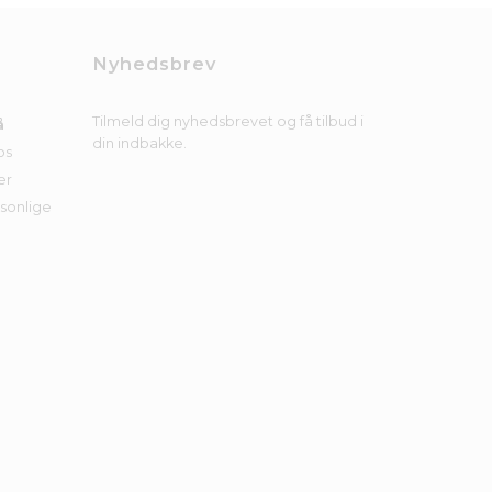
Nyhedsbrev
Tilmeld dig nyhedsbrevet og få tilbud i
å
din indbakke.
os
er
rsonlige