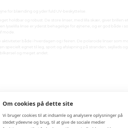
øjne for blænding og yder fuld UV-beskyttelse.
 meget holdbar og robust. De store linser, med lilla skær, giver brille
n lyselilla linse er yderst behagelige for øjnene, og er god både i sol
 af mode.
ige aktiviteter både i hverdagen og i feiren. De polaroide linser som 
 specielt egnet til leg, sport og afslapning på stranden, sejllads og 
 bilkørsel og meget andet.
Om cookies på dette site
Vi bruger cookies til at indsamle og analysere oplysninger på
stedet ydeevne og brug, til at give de sociale medier