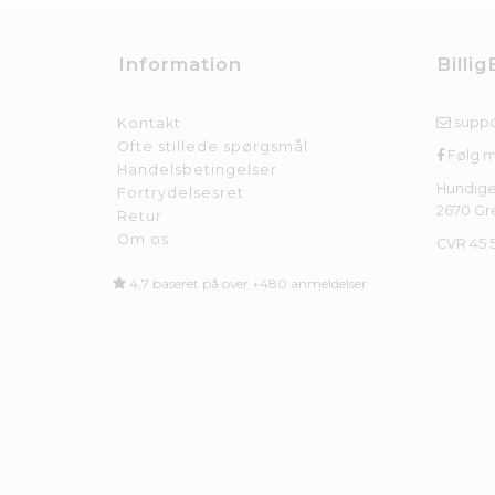
Information
Billig
suppo
Kontakt
Ofte stillede spørgsmål
Følg 
Handelsbetingelser
Hundige
Fortrydelsesret
2670 Gr
Retur
Om os
CVR 45 
4,7 baseret på over +480 anmeldelser