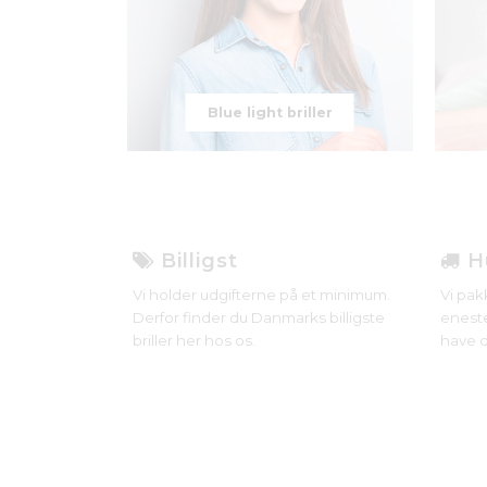
Blue light briller
Billigst
Hu
Vi holder udgifterne på et minimum.
Vi pak
Derfor finder du Danmarks billigste
eneste
briller her hos os.
have d