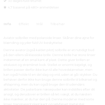
30 dages fuld returret
4,7 baseret på 480+ anmeldelser
Info
Effekt
Mål
Tilbehør
Aviator solbriller med polaroide linser. Skåner dine øjne for
blænding og yder fuld UV-beskyttelse
Denne aviator (også kaldet pilot) solbrille er et nutidigt bud
på den ellers så klassiske brille. Denne brille har store linser
indrammet af en smal kant af plast. Dette giver brillen er
ekslusivt og strømlinet look. Stellet er enormt bøjeligt, og
brillen passer derfor ikke kun til alle hovedstørrelser, men
kan også holde til en del slag og vrid, uden at gå i stykker. Du
behøver derfor ikke kun bruge denne solbrille til bilkørsel og
afslapning, men du kan også bruge den til udendørs
aktiviteter. De justerbare næsepuder kan indstilles efter dit
ansigt, og derudover er brillen så let i vægt, at du næsten
ikke mærker, at du har den på. Denne model er med sorte
linser, transparent plast kant og sølvfarvet metal stel.