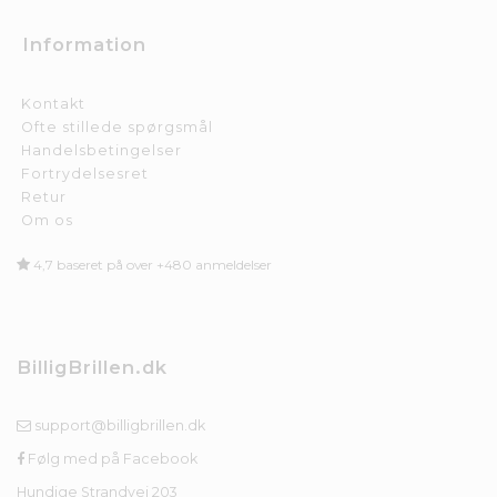
Information
Kontakt
Ofte stillede spørgsmål
Handelsbetingelser
Fortrydelsesret
Retur
Om os
4,7 baseret på over +480 anmeldelser
BilligBrillen.dk
support@billigbrillen.dk
Følg med på Facebook
Hundige Strandvej 203