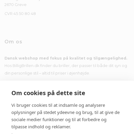
2670 Greve
CVR 45 50 80 48
Om os
Dansk webshop med fokus på kvalitet og tilgængelighed.
Hos BilligBrillen.dk finder du briller, der passer til både dit syn og
din personlige stil – altid til priser i øjenhøjde.
Om cookies på dette site
Vi bruger cookies til at indsamle og analysere
Nyhedsbrev
oplysninger på stedet ydeevne og brug, til at give de
sociale medier funktioner og til at forbedre og
Tilmeld dig nyhedsbrevet og få tilbud i din indbakke.
tilpasse indhold og reklamer.