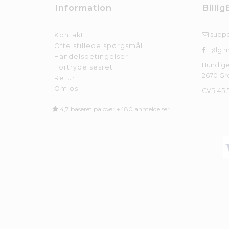
Information
Billig
suppo
Kontakt
Ofte stillede spørgsmål
Følg 
Handelsbetingelser
Hundige
Fortrydelsesret
2670 Gr
Retur
Om os
CVR 45 
4,7 baseret på over +480 anmeldelser