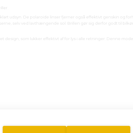
ller.
 klart udsyn. De polaroide linser fjerner også effektivt genskin og 
lserne, selv ved lavthængende sol. Brillen gør sig derfor godt til bi
ndet design, som lukker effektivt af for lys i alle retninger. Denne mode