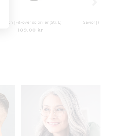
 XL)
Patron | Fit-over solbriller (Str. L)
Savior | Fit-ov
189,00 kr
18