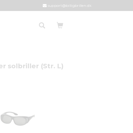
support@billigbrillen.dk
r solbriller (Str. L)