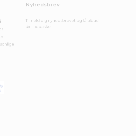
Nyhedsbrev
Tilmeld dig nyhedsbrevet og få tilbud i
å
din indbakke.
os
er
rsonlige