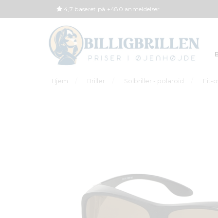
4,7 baseret på +480 anmeldelser
B
Hjem
Briller
Solbriller - polaroid
Fit-o