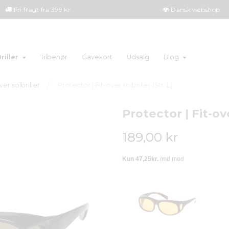
Fri fragt fra 399 kr
Dansk webshop
riller
Tilbehør
Gavekort
Udsalg
Blog
ver solbriller
Protector | Fit-over solbriller (Str. L)
Protector | Fit-ove
189,00 kr