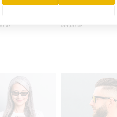
dnight Noir | Fit-over solbriller
Guard | Fit-over solbriller (Str.
199,00 kr
189,00 kr