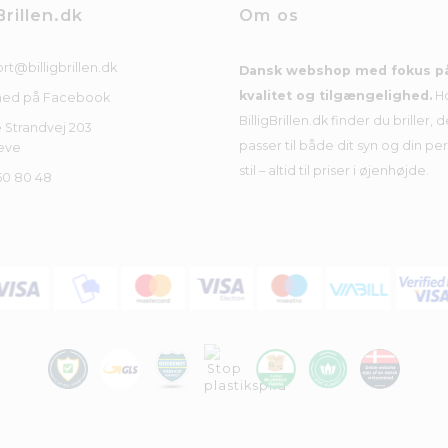
Brillen.dk
Om os
rt@billigbrillen.dk
Dansk webshop med fokus p
kvalitet og tilgængelighed.
H
med på Facebook
BilligBrillen.dk finder du briller, d
 Strandvej 203
passer til både dit syn og din pe
eve
stil – altid til priser i øjenhøjde.
50 80 48