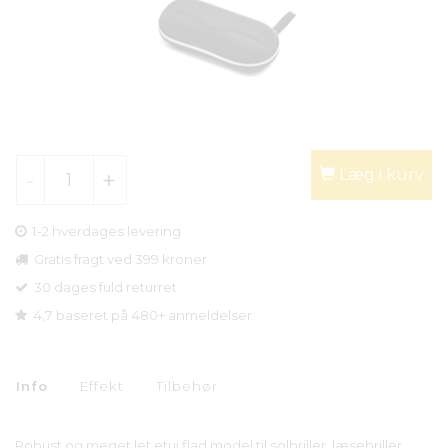
Læg i kurv
1-2 hverdages levering
Gratis fragt ved 399 kroner
30 dages fuld returret
4,7 baseret på 480+ anmeldelser
Info
Effekt
Tilbehør
Robust og meget let etui flad model til solbriller, læsebriller,