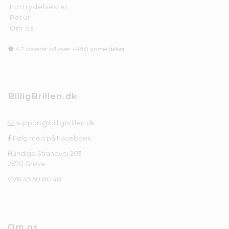
Fortrydelsesret
Retur
Om os
4,7 baseret på over +480 anmeldelser
BilligBrillen.dk
support@billigbrillen.dk
Følg med på Facebook
Hundige Strandvej 203
2670 Greve
CVR 45 50 80 48
Om os