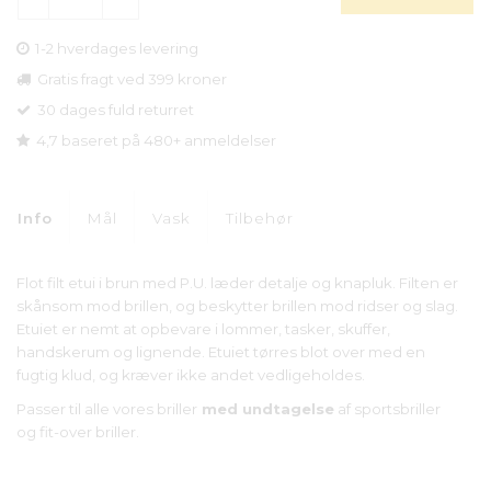
1-2 hverdages levering
Gratis fragt ved 399 kroner
30 dages fuld returret
4,7 baseret på 480+ anmeldelser
Info
Mål
Vask
Tilbehør
Flot filt etui i brun med P.U. læder detalje og knapluk. Filten er
skånsom mod brillen, og beskytter brillen mod ridser og slag.
Etuiet er nemt at opbevare i lommer, tasker, skuffer,
handskerum og lignende. Etuiet tørres blot over med en
fugtig klud, og kræver ikke andet vedligeholdes.
Passer til alle vores briller
med undtagelse
af sportsbriller
og fit-over briller.