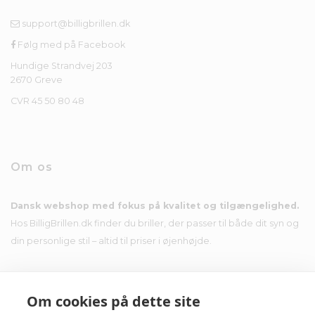
support@billigbrillen.dk
Følg med på Facebook
Hundige Strandvej 203
2670 Greve
CVR 45 50 80 48
Om os
Dansk webshop med fokus på kvalitet og tilgængelighed.
Hos BilligBrillen.dk finder du briller, der passer til både dit syn og
din personlige stil – altid til priser i øjenhøjde.
Om cookies på dette site