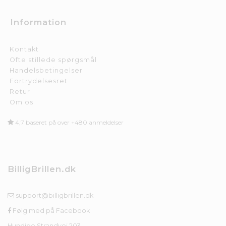
Information
Kontakt
Ofte stillede spørgsmål
Handelsbetingelser
Fortrydelsesret
Retur
Om os
4,7 baseret på over +480 anmeldelser
BilligBrillen.dk
support@billigbrillen.dk
Følg med på Facebook
Hundige Strandvej 203