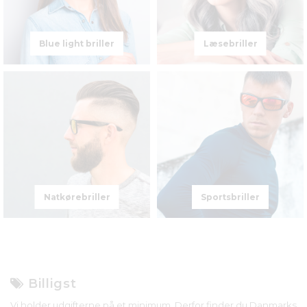
Blue light briller
Læsebriller
Natkørebriller
Sportsbriller
Billigst
Vi holder udgifterne på et minimum. Derfor finder du Danmarks