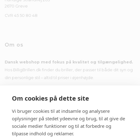
2670 Greve
CVR 45 50 80 48
Om os
Dansk webshop med fokus på kvalitet og tilgængelighed.
Hos BilligBrillen.dk finder du briller, der passer til både dit syn og
din personlige stil – altid til priser i øjenhøjde.
Om cookies på dette site
Vi bruger cookies til at indsamle og analysere
Nyhedsbrev
oplysninger på stedet ydeevne og brug, til at give de
sociale medier funktioner og til at forbedre og
Tilmeld dig nyhedsbrevet og få tilbud i din indbakke.
tilpasse indhold og reklamer.