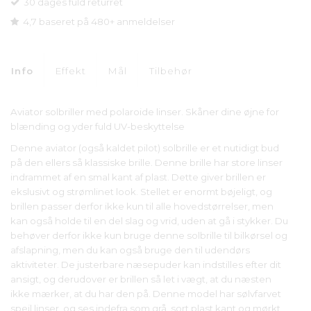
30 dages fuld returret
4,7 baseret på 480+ anmeldelser
Info
Effekt
Mål
Tilbehør
Aviator solbriller med polaroide linser. Skåner dine øjne for
blænding og yder fuld UV-beskyttelse
Denne aviator (også kaldet pilot) solbrille er et nutidigt bud
på den ellers så klassiske brille. Denne brille har store linser
indrammet af en smal kant af plast. Dette giver brillen er
ekslusivt og strømlinet look. Stellet er enormt bøjeligt, og
brillen passer derfor ikke kun til alle hovedstørrelser, men
kan også holde til en del slag og vrid, uden at gå i stykker. Du
behøver derfor ikke kun bruge denne solbrille til bilkørsel og
afslapning, men du kan også bruge den til udendørs
aktiviteter. De justerbare næsepuder kan indstilles efter dit
ansigt, og derudover er brillen så let i vægt, at du næsten
ikke mærker, at du har den på. Denne model har sølvfarvet
spejl linser, og ses indefra som grå, sort plast kant og mørkt