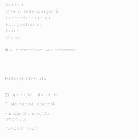
Kontakt
Ofte stillede spørgsmål
Handelsbetingelser
Fortrydelsesret
Retur
Om os
4,7 baseret på over +480 anmeldelser
BilligBrillen.dk
support@billigbrillen.dk
Følg med på Facebook
Hundige Strandvej 203
2670 Greve
CVR 45 50 80 48