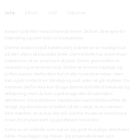
Info
Effekt
Mål
Tilbehør
Aviator solbriller med polaroide linser. Skåner dine øjne for
blænding og yder fuld UV-beskyttelse
Denne aviator (også kaldet pilot) solbrille er et nutidigt bud
på den ellers så klassiske brille. Denne brille har store linser
indrammet af en smal kant af plast. Dette giver brillen er
ekslusivt og strømlinet look. Stellet er enormt bøjeligt, og
brillen passer derfor ikke kun til alle hovedstørrelser, men
kan også holde til en del slag og vrid, uden at gå i stykker. Du
behøver derfor ikke kun bruge denne solbrille til bilkørsel og
afslapning, men du kan også bruge den til udendørs
aktiviteter. De justerbare næsepuder kan indstilles efter dit
ansigt, og derudover er brillen så let i vægt, at du næsten
ikke mærker, at du har den på. Denne model er med brune
linser, brun plast kant og guldfarvet metal stel.
Dette er en solbrille som egner sig godt til utallige aktiviteter
både i hverdagen og i ferien. De polaroide linser som