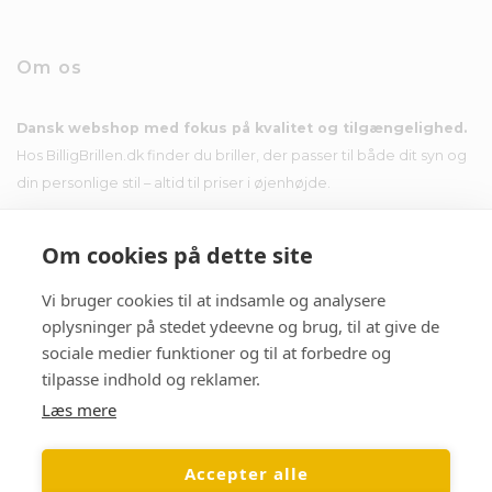
Om os
Dansk webshop med fokus på kvalitet og tilgængelighed.
Hos BilligBrillen.dk finder du briller, der passer til både dit syn og
din personlige stil – altid til priser i øjenhøjde.
Om cookies på dette site
Vi bruger cookies til at indsamle og analysere
Nyhedsbrev
oplysninger på stedet ydeevne og brug, til at give de
sociale medier funktioner og til at forbedre og
Tilmeld dig nyhedsbrevet og få tilbud i din indbakke.
tilpasse indhold og reklamer.
Læs mere
Accepter alle