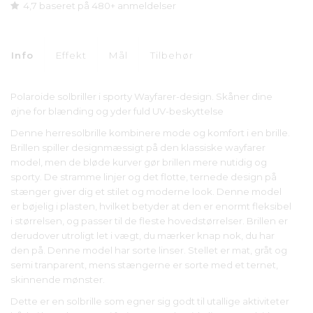
4,7 baseret på 480+ anmeldelser
Info
Effekt
Mål
Tilbehør
Polaroide solbriller i sporty Wayfarer-design. Skåner dine
øjne for blænding og yder fuld UV-beskyttelse
Denne herresolbrille kombinere mode og komfort i en brille.
Brillen spiller designmæssigt på den klassiske wayfarer
model, men de bløde kurver gør brillen mere nutidig og
sporty. De stramme linjer og det flotte, ternede design på
stænger giver dig et stilet og moderne look. Denne model
er bøjelig i plasten, hvilket betyder at den er enormt fleksibel
i størrelsen, og passer til de fleste hovedstørrelser. Brillen er
derudover utroligt let i vægt, du mærker knap nok, du har
den på. Denne model har sorte linser. Stellet er mat, gråt og
semi tranparent, mens stængerne er sorte med et ternet,
skinnende mønster.
Dette er en solbrille som egner sig godt til utallige aktiviteter