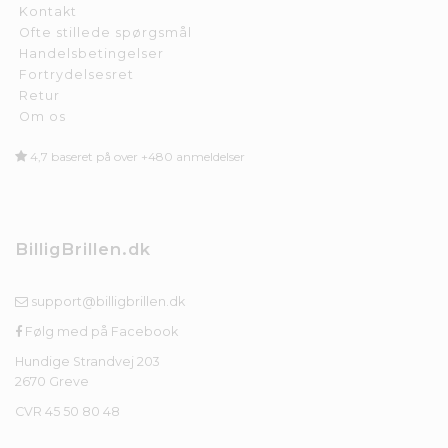
Kontakt
Ofte stillede spørgsmål
Handelsbetingelser
Fortrydelsesret
Retur
Om os
4,7 baseret på over +480 anmeldelser
BilligBrillen.dk
support@billigbrillen.dk
Følg med på Facebook
Hundige Strandvej 203
2670 Greve
CVR 45 50 80 48