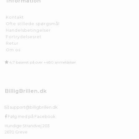
Information
Kontakt
Ofte stillede spørgsmål
Handelsbetingelser
Fortrydelsesret
Retur
Om os
4,7 baseret på over +480 anmeldelser
BilligBrillen.dk
support@billigbrillen.dk
Følg med på Facebook
Hundige Strandvej 203
2670 Greve