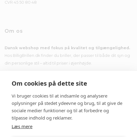
CVR 45 50 80 48
Om os
Dansk webshop med fokus på kvalitet og tilgængelighed.
Hos BilligBrillen.dk finder du briller, der passer til både dit syn og
din personlige stil – altid til priser i øjenhøjde.
Om cookies på dette site
Vi bruger cookies til at indsamle og analysere
Nyhedsbrev
oplysninger på stedet ydeevne og brug, til at give de
sociale medier funktioner og til at forbedre og
Tilmeld dig nyhedsbrevet og få tilbud i din indbakke.
tilpasse indhold og reklamer.
Læs mere