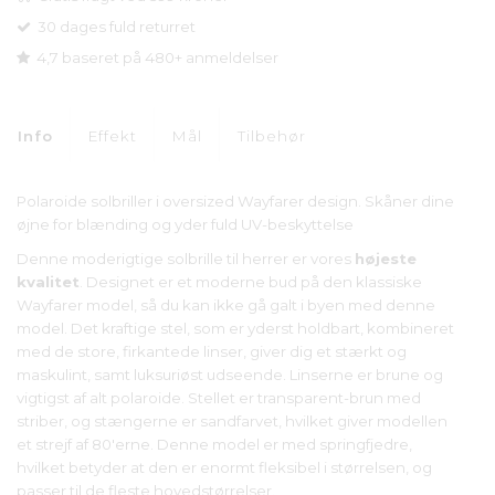
30 dages fuld returret
4,7 baseret på 480+ anmeldelser
Info
Effekt
Mål
Tilbehør
Polaroide solbriller i oversized Wayfarer design. Skåner dine
øjne for blænding og yder fuld UV-beskyttelse
Denne moderigtige solbrille til herrer er vores
højeste
kvalitet
. Designet er et moderne bud på den klassiske
Wayfarer model, så du kan ikke gå galt i byen med denne
model. Det kraftige stel, som er yderst holdbart, kombineret
med de store, firkantede linser, giver dig et stærkt og
maskulint, samt luksuriøst udseende. Linserne er brune og
vigtigst af alt polaroide. Stellet er transparent-brun med
striber, og stængerne er sandfarvet, hvilket giver modellen
et strejf af 80'erne. Denne model er med springfjedre,
hvilket betyder at den er enormt fleksibel i størrelsen, og
passer til de fleste hovedstørrelser.