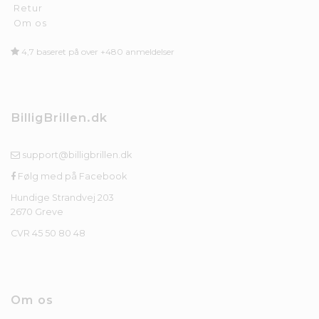
Retur
Om os
4,7 baseret på over +480 anmeldelser
BilligBrillen.dk
support@billigbrillen.dk
Følg med på Facebook
Hundige Strandvej 203
2670 Greve
CVR 45 50 80 48
Om os