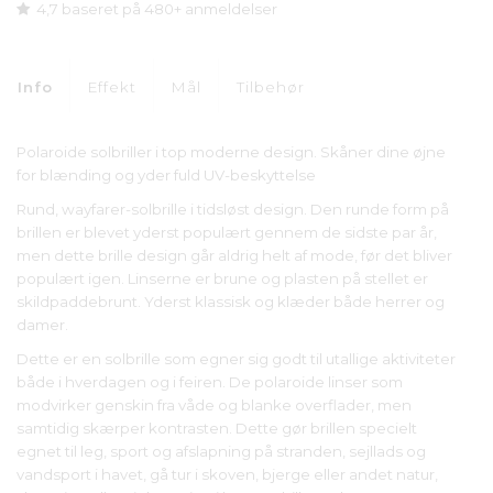
4,7 baseret på 480+ anmeldelser
Info
Effekt
Mål
Tilbehør
Polaroide solbriller i top moderne design. Skåner dine øjne
for blænding og yder fuld UV-beskyttelse
Rund, wayfarer-solbrille i tidsløst design. Den runde form på
brillen er blevet yderst populært gennem de sidste par år,
men dette brille design går aldrig helt af mode, før det bliver
populært igen. Linserne er brune og plasten på stellet er
skildpaddebrunt. Yderst klassisk og klæder både herrer og
damer.
Dette er en solbrille som egner sig godt til utallige aktiviteter
både i hverdagen og i feiren. De polaroide linser som
modvirker genskin fra våde og blanke overflader, men
samtidig skærper kontrasten. Dette gør brillen specielt
egnet til leg, sport og afslapning på stranden, sejllads og
vandsport i havet, gå tur i skoven, bjerge eller andet natur,