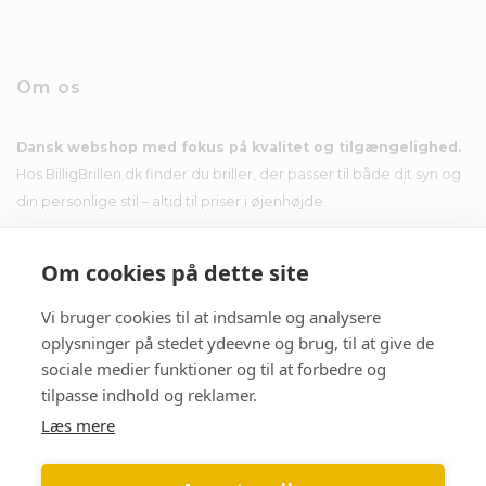
Om os
Dansk webshop med fokus på kvalitet og tilgængelighed.
Hos BilligBrillen.dk finder du briller, der passer til både dit syn og
din personlige stil – altid til priser i øjenhøjde.
Om cookies på dette site
Vi bruger cookies til at indsamle og analysere
Nyhedsbrev
oplysninger på stedet ydeevne og brug, til at give de
sociale medier funktioner og til at forbedre og
Tilmeld dig nyhedsbrevet og få tilbud i din indbakke.
tilpasse indhold og reklamer.
Læs mere