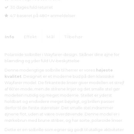
30 dages fuld returret
4,7 baseret på 480+ anmeldelser
Info
Effekt
Mål
Tilbehør
Polaroide solbriller i Wayfarer-design. Skåner dine øjne for
blænding og yder fuld UV-beskyttelse
Denne moderigtige solbrille til herrer er vores
højeste
kvalitet
. Designet er et moderne bud på den klassiske
Wayfarer model. De firkantede linser giver modellen et strejf
af 60'er-mode, men de stilrene linjer og det smalle stel gør
modellen nutidig og meget moderne. Stellet er yderst
holdbart og endvidere meget bøjeligt, og brillen passer
derfor til de fleste størrelser. Det smalle stel indrammer
øjnene flot, uden at være overdøvende. Denne model er i
mørkebrun med brune striber, og har sorte, polaroide linser.
Dette er en solbrille som egner sig godt til utallige aktiviteter