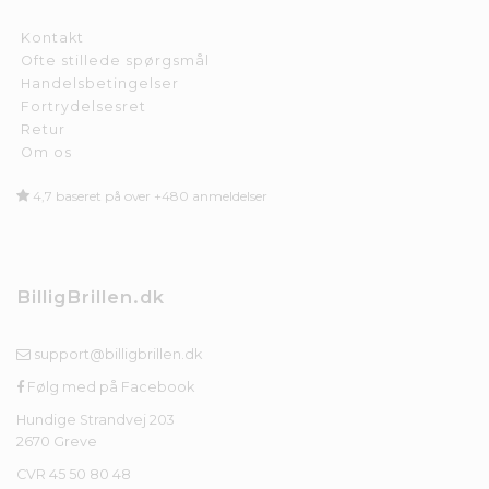
Kontakt
Ofte stillede spørgsmål
Handelsbetingelser
Fortrydelsesret
Retur
Om os
4,7 baseret på over +480 anmeldelser
BilligBrillen.dk
support@billigbrillen.dk
Følg med på Facebook
Hundige Strandvej 203
2670 Greve
CVR 45 50 80 48