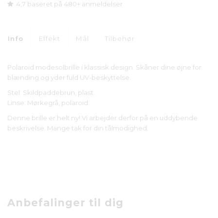
4,7 baseret på 480+ anmeldelser
Info
Effekt
Mål
Tilbehør
Polaroid modesolbrille i klassisk design. Skåner dine øjne for
blænding og yder fuld UV-beskyttelse.
Stel: Skildpaddebrun, plast.
Linse: Mørkegrå, polaroid.
Denne brille er helt ny! Vi arbejder derfor på en uddybende
beskrivelse. Mange tak for din tålmodighed.
Anbefalinger til dig