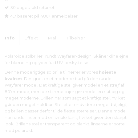
30 dages fuld returret
4,7 baseret på 480+ anmeldelser
Info
Effekt
Mål
Tilbehør
Polaroide solbriller i rundt Wayfarer-design. Skåner dine øjne
for blænding og yder fuld UV-beskyttelse
Denne moderigtige solbrille til herrer er vores
højeste
kvalitet
. Designet er et moderne bud på den runde
Wayfarer model. Det kraftige stel giver modellen et strejf af
80'er-mode, men de stilrene linjer gør modellen nutidig og
meget moderne. Brillen har som sagt et kraftigt stel, hvilket
gør den meget holdbar. Stellet er endvidere meget bøjeligt,
og brillen passer derfor til de fleste størrelser. Denne model
har runde linser med en smule kant, hvilket giver den skarpt
look. Brillens stel er transparent og blankt, linserne er sorte
med polaroid.