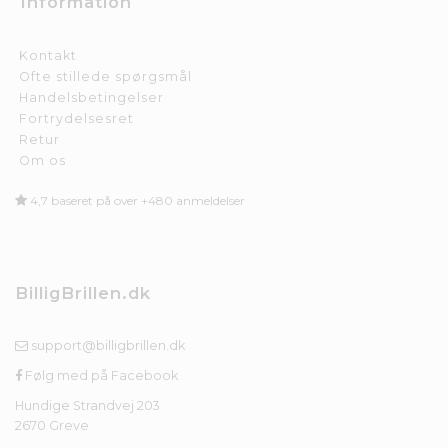
Information
Kontakt
Ofte stillede spørgsmål
Handelsbetingelser
Fortrydelsesret
Retur
Om os
4,7 baseret på over +480 anmeldelser
BilligBrillen.dk
support@billigbrillen.dk
Følg med på Facebook
Hundige Strandvej 203
2670 Greve