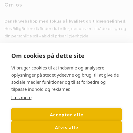
Om os
Dansk webshop med fokus på kvalitet og tilgængelighed.
Hos BilligBrillen.dk finder du briller, der passer til både dit syn og
din personlige stil – altid til priser i øjenhøjde.
Om cookies på dette site
Vi bruger cookies til at indsamle og analysere
Nyhedsbrev
oplysninger på stedet ydeevne og brug, til at give de
sociale medier funktioner og til at forbedre og
Tilmeld dig nyhedsbrevet og få tilbud i din indbakke.
tilpasse indhold og reklamer.
Læs mere
Accepter alle
Afvis alle