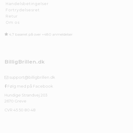
Handelsbetingelser
Fortrydelsesret
Retur
Om os
4,7 baseret på over +480 anmeldelser
BilligBrillen.dk
support@billigbrillen.dk
Følg med på Facebook
Hundige Strandvej 203
2670 Greve
CVR 45 50 80 48