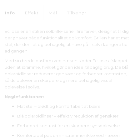
Info
Effekt
Mål
Tilbehør
Eclipse er en stilren solbrille-serie i fire farver, designet til dig
der ønsker både funktionalitet og komfort. Brillen har et mat
stel, der den let og behagelig at have på – selv i længere tid
ad gangen.
Med sin brede pasform ved næsen sidder Eclipse afslappet
uden at stramme, hvilket gør den ideel til daglig brug. De blå
polaroidlinser reducerer genskær og forbedrer kontrasten,
så du oplever en skarpere og mere behagelig visuel
oplevelse i sollys.
Nøglefunktioner:
Mat stel – blødt og komfortabelt at bære
Blå polaroidlinser – effektiv reduktion af genskær
Forbedret kontrast for en skarpere synsoplevelse
Komfortabel pasform – strammer ikke ved næsen