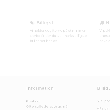
Billigst
Hu
Vi holder udgifterne på et minimum.
Vi pak
Derfor finder du Danmarks billigste
eneste
briller her hos os.
have d
Information
Billig
suppo
Kontakt
Ofte stillede spørgsmål
Følg 