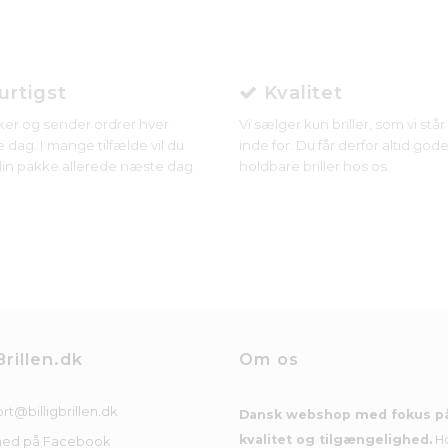
rtigst
Kvalitet
ker og sender ordrer hver
Vi sælger kun briller, som vi stå
 dag. I mange tilfælde vil du
inde for. Du får derfor altid gode
in pakke allerede næste dag.
holdbare briller hos os.
Brillen.dk
Om os
rt@billigbrillen.dk
Dansk webshop med fokus p
kvalitet og tilgængelighed.
H
med på Facebook