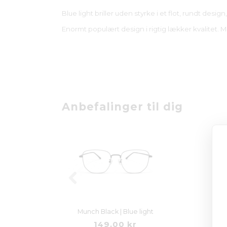
Blue light briller uden styrke i et flot, rundt de
Enormt populært design i rigtig lækker kvalitet. M
Anbefalinger til dig
Blue light
Logic | Blue light
 kr
129,00 kr