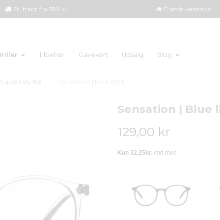
Fri fragt fra 399 kr
Dansk webshop
riller
Tilbehør
Gavekort
Udsalg
Blog
ht uden styrke
Sensation | Blue light
Sensation | Blue l
129,00 kr