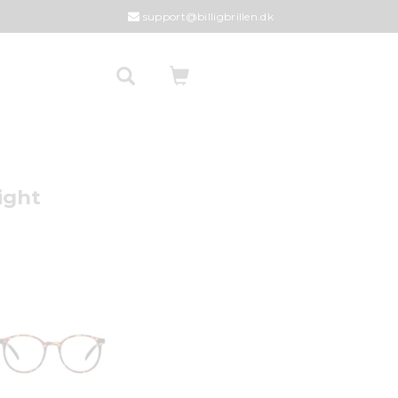
support@billigbrillen.dk
ight