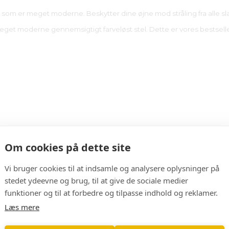
sign, som er meget moderne. Beskytter dine øjne mod stråling fra alle 
eget moderne gennemsigtigt farveløst stel. Dette er vores bestseller i
Om cookies på dette site
Vi bruger cookies til at indsamle og analysere oplysninger på
stedet ydeevne og brug, til at give de sociale medier
funktioner og til at forbedre og tilpasse indhold og reklamer.
Læs mere
Class | Blue light
Franz Noir | Blue light
99,00 kr
149,00 kr