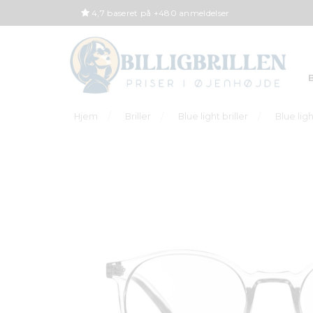
4,7 baseret på +480 anmeldelser
B
Hjem
Briller
Blue light briller
Blue lig