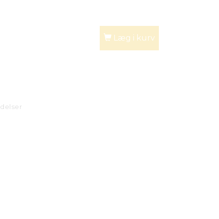
Læg i kurv
delser