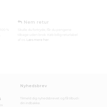
Nem retur
r 100 %
Skulle du fortryde, får du pengene
,
tilbage uden brok. Køb billig returlabel
af os.
Læs mere her
.
Nyhedsbrev
Tilmeld dig nyhedsbrevet og få tilbud i
å
din indbakke.
os