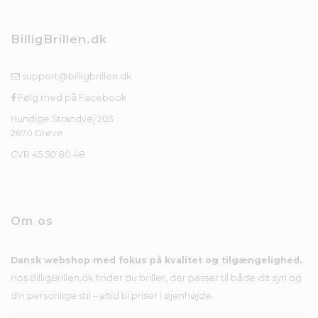
BilligBrillen.dk
support@billigbrillen.dk
Følg med på Facebook
Hundige Strandvej 203
2670 Greve
CVR 45 50 80 48
Om os
Dansk webshop med fokus på kvalitet og tilgængelighed.
Hos BilligBrillen.dk finder du briller, der passer til både dit syn og
din personlige stil – altid til priser i øjenhøjde.