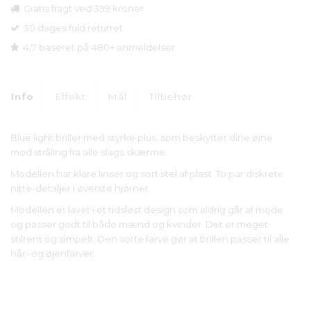
Gratis fragt ved 399 kroner
30 dages fuld returret
4,7 baseret på 480+ anmeldelser
Info
Effekt
Mål
Tilbehør
Blue light briller med styrke plus, som beskytter dine øjne
mod stråling fra alle slags skærme.
Modellen har klare linser og sort stel af plast. To par diskrete
nitte-detaljer i øverste hjørner.
Modellen er lavet i et tidsløst design som aldrig går af mode
og passer godt til både mænd og kvinder. Det er meget
stilrent og simpelt. Den sorte farve gør at brillen passer til alle
hår- og øjenfarver.