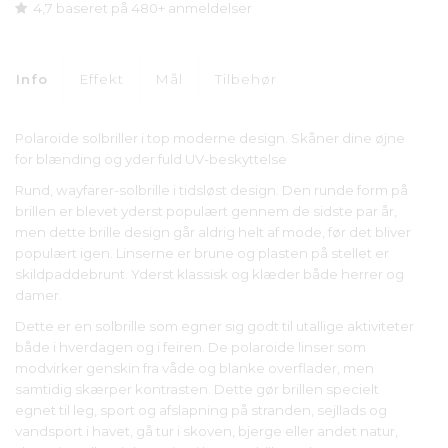
4,7 baseret på 480+ anmeldelser
Info
Effekt
Mål
Tilbehør
Polaroide solbriller i top moderne design. Skåner dine øjne
for blænding og yder fuld UV-beskyttelse
Rund, wayfarer-solbrille i tidsløst design. Den runde form på
brillen er blevet yderst populært gennem de sidste par år,
men dette brille design går aldrig helt af mode, før det bliver
populært igen. Linserne er brune og plasten på stellet er
skildpaddebrunt. Yderst klassisk og klæder både herrer og
damer.
Dette er en solbrille som egner sig godt til utallige aktiviteter
både i hverdagen og i feiren. De polaroide linser som
modvirker genskin fra våde og blanke overflader, men
samtidig skærper kontrasten. Dette gør brillen specielt
egnet til leg, sport og afslapning på stranden, sejllads og
vandsport i havet, gå tur i skoven, bjerge eller andet natur,