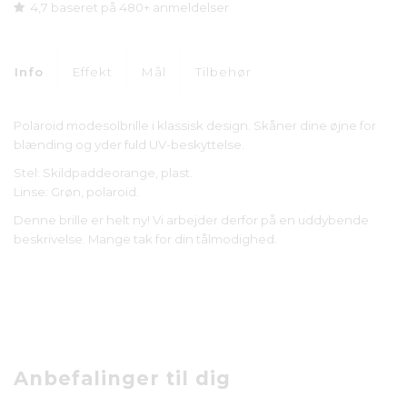
4,7 baseret på 480+ anmeldelser
Info
Effekt
Mål
Tilbehør
Polaroid modesolbrille i klassisk design. Skåner dine øjne for
blænding og yder fuld UV-beskyttelse.
Stel: Skildpaddeorange, plast.
Linse: Grøn, polaroid.
Denne brille er helt ny! Vi arbejder derfor på en uddybende
beskrivelse. Mange tak for din tålmodighed.
Anbefalinger til dig