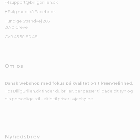
support@billigbrillen.dk
Følg med på Facebook
Hundige Strandvej 203
2670 Greve
CVR 45 50 80 48
Om os
Dansk webshop med fokus på kvalitet og tilgængelighed.
Hos BilligBrillen.dk finder du briller, der passer til både dit syn og
din personlige stil – altid til priser i øjenhøjde.
Nyhedsbrev