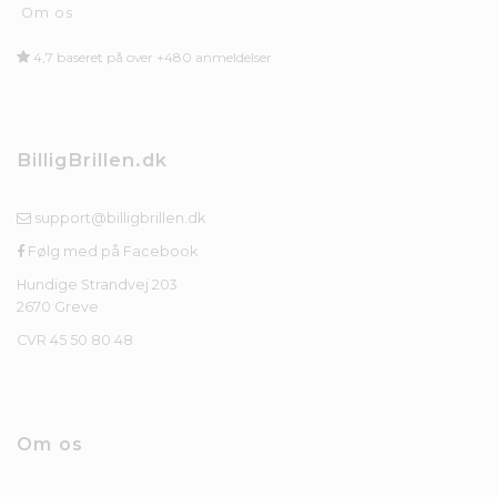
Om os
4,7 baseret på over +480 anmeldelser
BilligBrillen.dk
support@billigbrillen.dk
Følg med på Facebook
Hundige Strandvej 203
2670 Greve
CVR 45 50 80 48
Om os