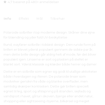
4,7 baseret på 480+ anmeldelser
Info
Effekt
Mål
Tilbehør
Polaroide solbriller i top moderne design. Skåner dine øjne
for blænding og yder fuld UV-beskyttelse
Rund, wayfarer-solbrille i tidsløst design. Den runde form på
brillen er blevet yderst populært gennem de sidste par år,
men dette brille design går aldrig helt af mode, før det bliver
populært igen. Linserne er sort og plasten på stellet er
blankt sort. Yderst klassisk og klæder både herrer og damer.
Dette er en solbrille som egner sig godt til utallige aktiviteter
både i hverdagen og i feiren. De polaroide linser som
modvirker genskin fra våde og blanke overflader, men
samtidig skærper kontrasten. Dette gør brillen specielt
egnet til leg, sport og afslapning på stranden, sejllads og
vandsport i havet, gå tur i skoven, bjerge eller andet natur,
shopping eller sightseeing i byerne, bilkørsel og meget