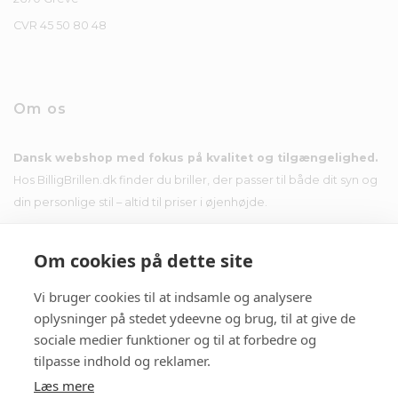
CVR 45 50 80 48
Om os
Dansk webshop med fokus på kvalitet og tilgængelighed.
Hos BilligBrillen.dk finder du briller, der passer til både dit syn og
din personlige stil – altid til priser i øjenhøjde.
Om cookies på dette site
Vi bruger cookies til at indsamle og analysere
Nyhedsbrev
oplysninger på stedet ydeevne og brug, til at give de
sociale medier funktioner og til at forbedre og
Tilmeld dig nyhedsbrevet og få tilbud i din indbakke.
tilpasse indhold og reklamer.
Læs mere