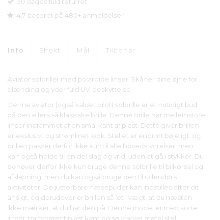
30 dages fuld returret
4,7 baseret på 480+ anmeldelser
Info
Effekt
Mål
Tilbehør
Aviator solbriller med polaroide linser. Skåner dine øjne for
blænding og yder fuld UV-beskyttelse
Denne aviator (også kaldet pilot) solbrille er et nutidigt bud
på den ellers så klassiske brille. Denne brille har mellemstore
linser indrammet af en smal kant af plast. Dette giver brillen
er ekslusivt og strømlinet look. Stellet er enormt bøjeligt, og
brillen passer derfor ikke kun til alle hovedstørrelser, men
kan også holde til en del slag og vrid, uden at gå i stykker. Du
behøver derfor ikke kun bruge denne solbrille til bilkørsel og
afslapning, men du kan også bruge den til udendørs
aktiviteter. De justerbare næsepuder kan indstilles efter dit
ansigt, og derudover er brillen så let i vægt, at du næsten
ikke mærker, at du har den på. Denne model er med sorte
linser, transparent plast kant og sølvfarvet metal stel.