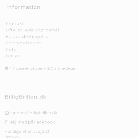
Information
Kontakt
Ofte stillede spørgsmål
Handelsbetingelser
Fortrydelsesret
Retur
Om os
4,7 baseret på over +480 anmeldelser
BilligBrillen.dk
support@billigbrillen.dk
Følg med på Facebook
Hundige Strandvej 203
2670 Greve