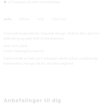
4,7 baseret på 480+ anmeldelser
Info
Effekt
Mål
Tilbehør
Polaroid modesolbrille i klassisk design. Skåner dine øjne for
blænding og yder fuld UV-beskyttelse.
Stel: Sort, plast.
Linse: Mørkegrå, polaroid.
Denne brille er helt ny! Vi arbejder derfor på en uddybende
beskrivelse. Mange tak for din tålmodighed.
Anbefalinger til dig