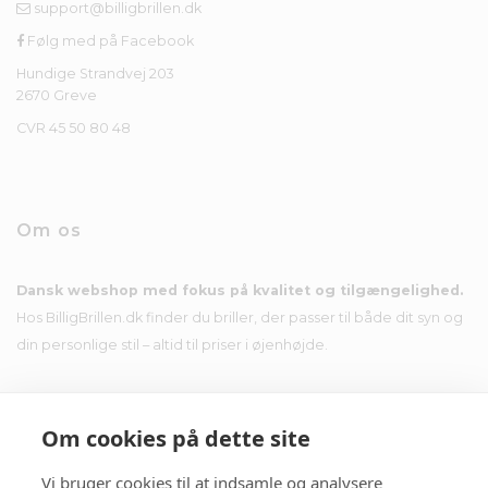
support@billigbrillen.dk
Følg med på Facebook
Hundige Strandvej 203
2670 Greve
CVR 45 50 80 48
Om os
Dansk webshop med fokus på kvalitet og tilgængelighed.
Hos BilligBrillen.dk finder du briller, der passer til både dit syn og
din personlige stil – altid til priser i øjenhøjde.
Om cookies på dette site
Nyhedsbrev
Vi bruger cookies til at indsamle og analysere