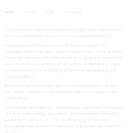
Info
Effekt
Mål
Tilbehør
Beskyt dit barn øjne med denne bluelight brille. Denne brille
har et bluelight filter med op til 40% bluelight blocking.
Denne blue light brille vil være et hit ved dit barn. De
klassiske firkantede glas i sammensætningen med de flotte
farver og mønstre, gør brillen både sjov og sej på samme tid.
Selv om modellen er klassisk i sit udtryk, er designet meget
moderne med color blocking af farverne transparent-grå,
sort og rødbrun.
Brillens gode kvalitet gør den robust og slidstærk, og den
kan derfor holde til en vis mængde slag, vrid og lignende
behandling.
De fleksible springfjedre i brillestangen gør brillen behagelig
at bære, samt alsidig i størrelsen. Den kan derfor generelt
passe børn i alderen 3 - 8 år, alt afhængigt af dit barns
hovedstørrelse. Brillen er estimeret til at passe størrelse 50-
56 cm.