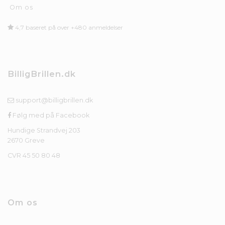
Om os
4,7 baseret på over +480 anmeldelser
BilligBrillen.dk
support@billigbrillen.dk
Følg med på Facebook
Hundige Strandvej 203
2670 Greve
CVR 45 50 80 48
Om os