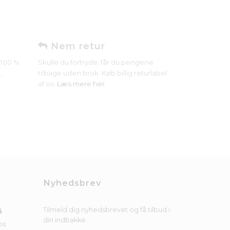
Nem retur
r 100 %
Skulle du fortryde, får du pengene
,
tilbage uden brok. Køb billig returlabel
af os.
Læs mere her
.
Nyhedsbrev
Tilmeld dig nyhedsbrevet og få tilbud i
å
din indbakke.
os