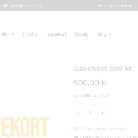
Fri fragt fra 399 kr
Dansk webshop
Gavekort
riller
Tilbehør
Udsalg
Blog
Gavekort 500 kr
500,00 kr
1-2 hverdages levering
Gratis fragt ved 399 kroner