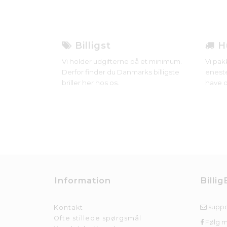
Billigst
Hu
Vi holder udgifterne på et minimum.
Vi pak
Derfor finder du Danmarks billigste
eneste
briller her hos os.
have d
Information
Billig
suppo
Kontakt
Ofte stillede spørgsmål
Følg 