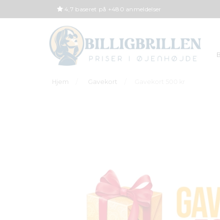
4,7 baseret på +480 anmeldelser
B
Hjem
Gavekort
Gavekort 500 kr