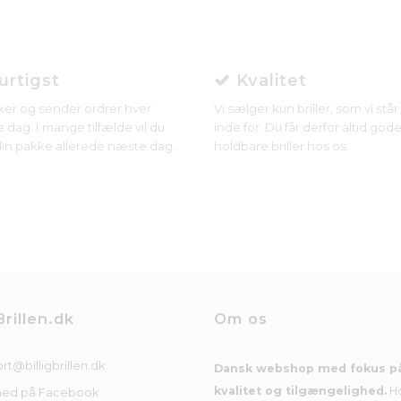
rtigst
Kvalitet
ker og sender ordrer hver
Vi sælger kun briller, som vi stå
 dag. I mange tilfælde vil du
inde for. Du får derfor altid gode
in pakke allerede næste dag.
holdbare briller hos os.
Brillen.dk
Om os
rt@billigbrillen.dk
Dansk webshop med fokus p
kvalitet og tilgængelighed.
H
med på Facebook